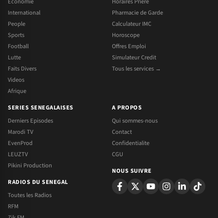
Economie
Horaires Priere
International
Pharmacie de Garde
People
Calculateur IMC
Sports
Horoscope
Football
Offres Emploi
Lutte
Simulateur Credit
Faits Divers
Tous les services →
Videos
Afrique
SERIES SENEGALAISES
A PROPOS
Derniers Episodes
Qui sommes-nous
Marodi TV
Contact
EvenProd
Confidentialite
LEUZTV
CGU
Pikini Production
NOUS SUIVRE
RADIOS DU SENEGAL
Toutes les Radios
RFM
Zik FM