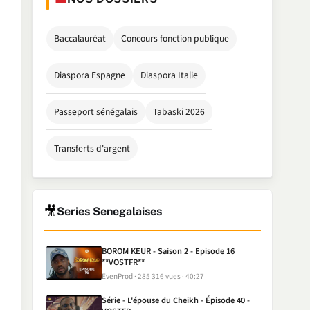
Baccalauréat
Concours fonction publique
Diaspora Espagne
Diaspora Italie
Passeport sénégalais
Tabaski 2026
Transferts d'argent
🎥
Series Senegalaises
BOROM KEUR - Saison 2 - Episode 16
**VOSTFR**
EvenProd
285 316 vues
40:27
Série - L'épouse du Cheikh - Épisode 40 -