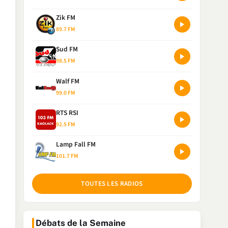
Zik FM
89.7 FM
Sud FM
98.5 FM
Walf FM
99.0 FM
RTS RSI
92.5 FM
Lamp Fall FM
101.7 FM
TOUTES LES RADIOS
Débats de la Semaine