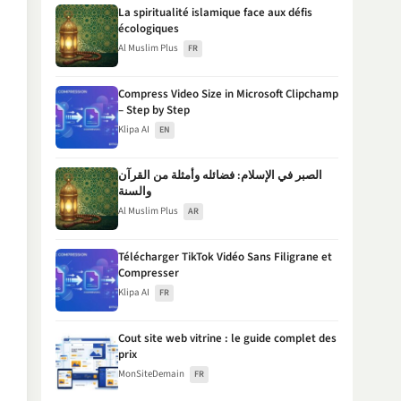
La spiritualité islamique face aux défis
écologiques
Al Muslim Plus
FR
Compress Video Size in Microsoft Clipchamp
– Step by Step
Klipa AI
EN
الصبر في الإسلام: فضائله وأمثلة من القرآن
والسنة
Al Muslim Plus
AR
Télécharger TikTok Vidéo Sans Filigrane et
Compresser
Klipa AI
FR
Cout site web vitrine : le guide complet des
prix
MonSiteDemain
FR