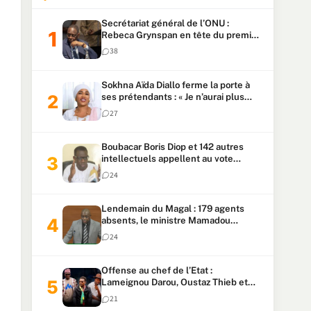
Secrétariat général de l’ONU :
Rebeca Grynspan en tête du premier
vote, Macky Sall pointe à la 5ᵉ place
38
Sokhna Aïda Diallo ferme la porte à
ses prétendants : « Je n’aurai plus
jamais un autre mari »
27
Boubacar Boris Diop et 142 autres
intellectuels appellent au vote
urgent de la révision
24
constitutionnelle
Lendemain du Magal : 179 agents
absents, le ministre Mamadou
Lamine Dianté exige des explications
24
Offense au chef de l’Etat :
Lameignou Darou, Oustaz Thieb et
Ndiaye Touba lourdement
21
condamnés