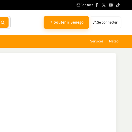
Contact
Soutenir Senego
Se connecter
Services
Météo