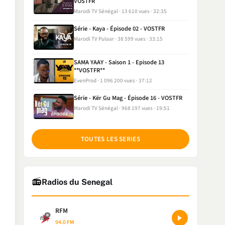
VOSTFR
Marodi TV Sénégal
13 610 vues
32:35
Série - Kaya - Épisode 02 - VOSTFR
Marodi TV Pulaar
38 599 vues
33:15
SAMA YAAY - Saison 1 - Episode 13
**VOSTFR**
EvenProd
1 096 200 vues
37:12
Série - Kër Gu Mag - Épisode 16 - VOSTFR
Marodi TV Sénégal
968 197 vues
19:51
TOUTES LES SERIES
📻
Radios du Senegal
RFM
94.0 FM