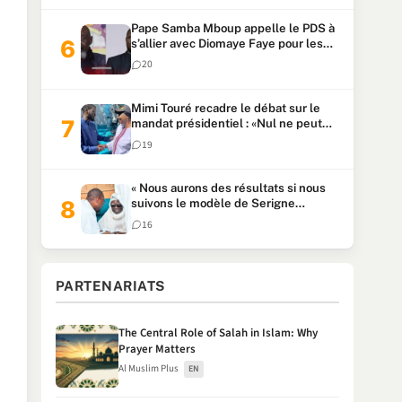
Pape Samba Mboup appelle le PDS à
s’allier avec Diomaye Faye pour les
locales et tacle Sonko
20
Mimi Touré recadre le débat sur le
mandat présidentiel : «Nul ne peut
faire plus de deux mandats
19
consécutifs de 5 ans»
« Nous aurons des résultats si nous
suivons le modèle de Serigne
Touba » : Ousmane Sonko au Khalife
16
Serigne Mountakha
PARTENARIATS
The Central Role of Salah in Islam: Why
Prayer Matters
Al Muslim Plus
EN