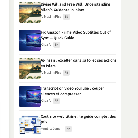
Divine Will and Free Will: Understanding
Allah’s Guidance in Islam
Al Muslim Plus
EN
Fix Amazon Prime Video Subtitles Out of
Sync — Quick Guide
Klipa AI
EN
Al-Ihsan : exceller dans sa foi et ses actions
en Islam
Al Muslim Plus
FR
Transcription vidéo YouTube : couper
silences et compresser
Klipa AI
FR
Cout site web vitrine : le guide complet des
prix
MonSiteDemain
FR