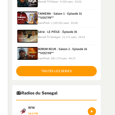
Marodi TV Pulaar
9 326 vues
33:02
TAKKEMA - Saison 1 - Episode 31
**VOSTFR**
EvenProd
1 109 352 vues
55:08
Série - LE PIÈGE - Épisode 35
Marodi TV Sénégal
21 171 vues
24:51
BOROM KEUR - Saison 2 - Episode 16
**VOSTFR**
EvenProd
842 179 vues
40:27
TOUTES LES SERIES
📻
Radios du Senegal
RFM
94.0 FM