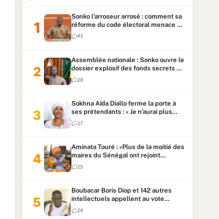
Sonko l’arroseur arrosé : comment sa
réforme du code électoral menace sa
candidature
43
Assemblée nationale : Sonko ouvre le
dossier explosif des fonds secrets et
du patrimoine présidentiel
28
Sokhna Aïda Diallo ferme la porte à
ses prétendants : « Je n’aurai plus
jamais un autre mari »
27
Aminata Touré : «Plus de la moitié des
maires du Sénégal ont rejoint
Kiiraay»
25
Boubacar Boris Diop et 142 autres
intellectuels appellent au vote
urgent de la révision
24
constitutionnelle