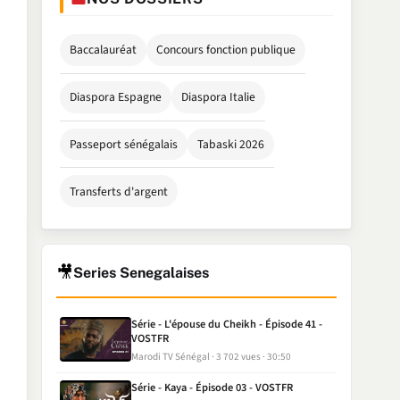
Baccalauréat
Concours fonction publique
Diaspora Espagne
Diaspora Italie
Passeport sénégalais
Tabaski 2026
Transferts d'argent
🎥
Series Senegalaises
Série - L'épouse du Cheikh - Épisode 41 -
VOSTFR
Marodi TV Sénégal
3 702 vues
30:50
Série - Kaya - Épisode 03 - VOSTFR