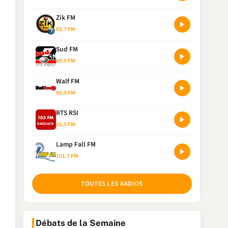
Zik FM
89.7 FM
Sud FM
98.5 FM
Walf FM
99.0 FM
RTS RSI
92.5 FM
Lamp Fall FM
101.7 FM
TOUTES LES RADIOS
Débats de la Semaine