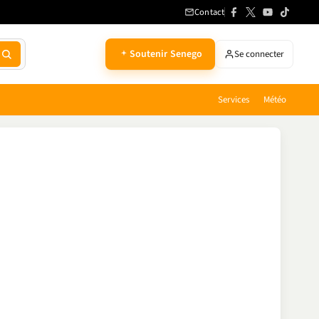
Contact
Soutenir Senego
Se connecter
Services
Météo