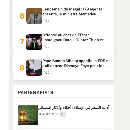
Lendemain du Magal : 179 agents
absents, le ministre Mamadou
Lamine Dianté exige des explications
24
Offense au chef de l’Etat :
Lameignou Darou, Oustaz Thieb et
Ndiaye Touba lourdement
22
condamnés
Pape Samba Mboup appelle le PDS à
s’allier avec Diomaye Faye pour les
locales et tacle Sonko
20
PARTENARIATS
آداب السفر في الإسلام: أحكام وأذكار المسافر
Al Muslim Plus
AR