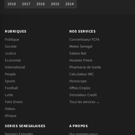
2018
2017
2016
2015
2014
RUBRIQUES
NOS SERVICES
Politique
Convertisseur FCFA
Societe
Meteo Senegal
Justice
Salaire Net
Economie
Horaires Priere
International
Pharmacie de Garde
People
Calculateur IMC
Sports
Horoscope
Football
Offres Emploi
Lutte
Simulateur Credit
Faits Divers
Tous les services →
Videos
Afrique
SERIES SENEGALAISES
A PROPOS
Derniers Episodes
Qui sommes-nous