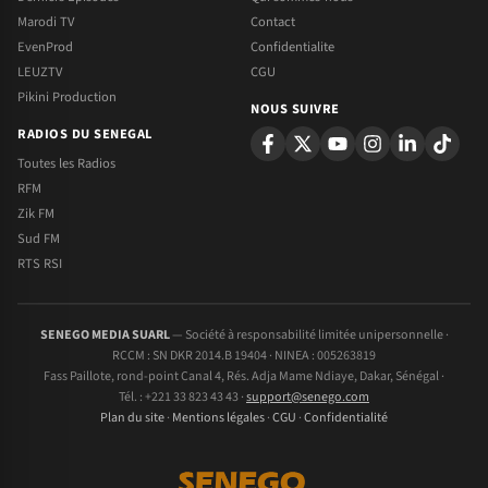
Marodi TV
Contact
EvenProd
Confidentialite
LEUZTV
CGU
Pikini Production
NOUS SUIVRE
RADIOS DU SENEGAL
Toutes les Radios
RFM
Zik FM
Sud FM
RTS RSI
SENEGO MEDIA SUARL
— Société à responsabilité limitée unipersonnelle ·
RCCM : SN DKR 2014.B 19404 · NINEA : 005263819
Fass Paillote, rond-point Canal 4, Rés. Adja Mame Ndiaye, Dakar, Sénégal ·
Tél. : +221 33 823 43 43 ·
support@senego.com
Plan du site
·
Mentions légales
·
CGU
·
Confidentialité