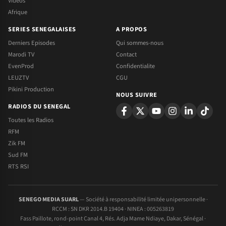
Videos
Afrique
SERIES SENEGALAISES
A PROPOS
Derniers Episodes
Qui sommes-nous
Marodi TV
Contact
EvenProd
Confidentialite
LEUZTV
CGU
Pikini Production
NOUS SUIVRE
RADIOS DU SENEGAL
Toutes les Radios
RFM
Zik FM
Sud FM
RTS RSI
SENEGO MEDIA SUARL
— Société à responsabilité limitée unipersonnelle ·
RCCM : SN DKR 2014.B 19404 · NINEA : 005263819
Fass Paillote, rond-point Canal 4, Rés. Adja Mame Ndiaye, Dakar, Sénégal ·