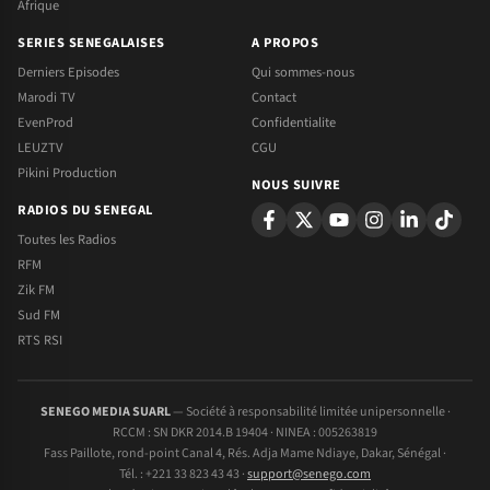
Afrique
SERIES SENEGALAISES
A PROPOS
Derniers Episodes
Qui sommes-nous
Marodi TV
Contact
EvenProd
Confidentialite
LEUZTV
CGU
Pikini Production
NOUS SUIVRE
RADIOS DU SENEGAL
Toutes les Radios
RFM
Zik FM
Sud FM
RTS RSI
SENEGO MEDIA SUARL
— Société à responsabilité limitée unipersonnelle ·
RCCM : SN DKR 2014.B 19404 · NINEA : 005263819
Fass Paillote, rond-point Canal 4, Rés. Adja Mame Ndiaye, Dakar, Sénégal ·
Tél. : +221 33 823 43 43 ·
support@senego.com