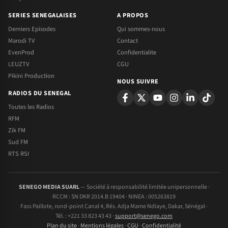
SERIES SENEGALAISES
A PROPOS
Derniers Episodes
Qui sommes-nous
Marodi TV
Contact
EvenProd
Confidentialite
LEUZTV
CGU
Pikini Production
NOUS SUIVRE
RADIOS DU SENEGAL
Toutes les Radios
RFM
Zik FM
Sud FM
RTS RSI
SENEGO MEDIA SUARL
— Société à responsabilité limitée unipersonnelle ·
RCCM : SN DKR 2014.B 19404 · NINEA : 005263819
Fass Paillote, rond-point Canal 4, Rés. Adja Mame Ndiaye, Dakar, Sénégal ·
Tél. : +221 33 823 43 43 ·
support@senego.com
Plan du site
·
Mentions légales
·
CGU
·
Confidentialité