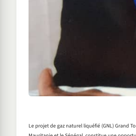
Le projet de gaz naturel liquéfié (GNL) Grand To
Mauritanie et le Sénégal, constitue une oppor