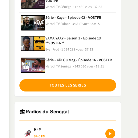
VOSTFR
Marodi TV Sénégal
12 480 vues
32:35
Série - Kaya - Épisode 02 - VOSTFR
Marodi TV Pulaar
34 817 vues
33:15
SAMA YAAY - Saison 1 - Episode 13
**VOSTFR**
EvenProd
1 064 233 vues
37:12
Série - Kër Gu Mag - Épisode 16 - VOSTFR
Marodi TV Sénégal
943 060 vues
19:51
TOUTES LES SERIES
📻
Radios du Senegal
RFM
94.0 FM