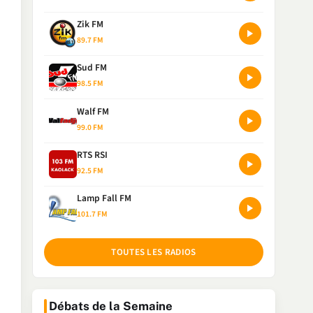
Zik FM
89.7 FM
Sud FM
98.5 FM
Walf FM
99.0 FM
RTS RSI
92.5 FM
Lamp Fall FM
101.7 FM
TOUTES LES RADIOS
Débats de la Semaine