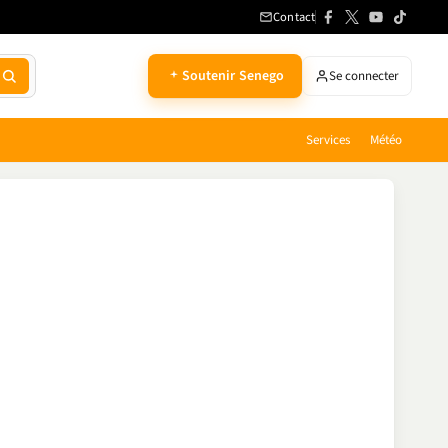
Contact
Soutenir Senego
Se connecter
Services
Météo