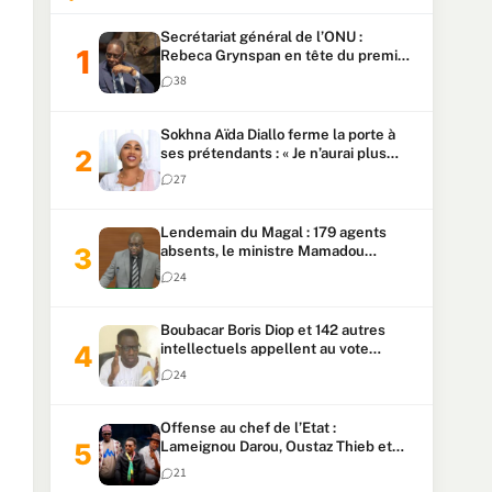
Secrétariat général de l’ONU :
Rebeca Grynspan en tête du premier
vote, Macky Sall pointe à la 5ᵉ place
38
Sokhna Aïda Diallo ferme la porte à
ses prétendants : « Je n’aurai plus
jamais un autre mari »
27
Lendemain du Magal : 179 agents
absents, le ministre Mamadou
Lamine Dianté exige des explications
24
Boubacar Boris Diop et 142 autres
intellectuels appellent au vote
urgent de la révision
24
constitutionnelle
Offense au chef de l’Etat :
Lameignou Darou, Oustaz Thieb et
Ndiaye Touba lourdement
21
condamnés