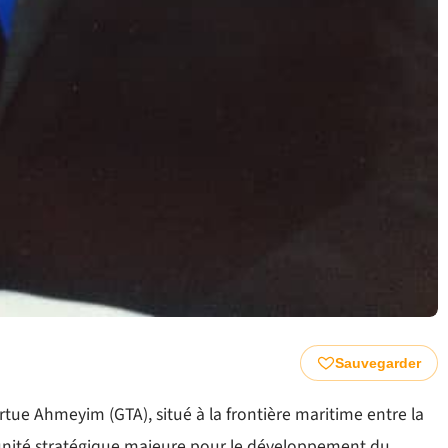
Sauvegarder
rtue Ahmeyim (GTA), situé à la frontière maritime entre la
tunité stratégique majeure pour le développement du