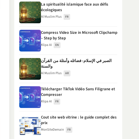
La spiritualité islamique face aux défis
écologiques
Al Muslim Plus
FR
Compress Video Size in Microsoft Clipchamp
– Step by Step
Klipa AI
EN
الصبر في الإسلام: فضائله وأمثلة من القرآن
والسنة
Al Muslim Plus
AR
Télécharger TikTok Vidéo Sans Filigrane et
Compresser
Klipa AI
FR
Cout site web vitrine : le guide complet des
prix
MonSiteDemain
FR