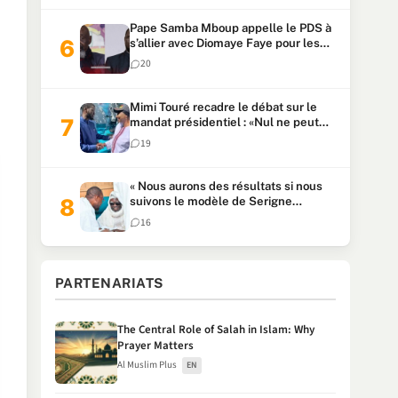
Pape Samba Mboup appelle le PDS à
s’allier avec Diomaye Faye pour les
locales et tacle Sonko
20
Mimi Touré recadre le débat sur le
mandat présidentiel : «Nul ne peut
faire plus de deux mandats
19
consécutifs de 5 ans»
« Nous aurons des résultats si nous
suivons le modèle de Serigne
Touba » : Ousmane Sonko au Khalife
16
Serigne Mountakha
PARTENARIATS
The Central Role of Salah in Islam: Why
Prayer Matters
Al Muslim Plus
EN