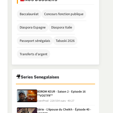
Baccalauréat
Concours fonction publique
Diaspora Espagne
Diaspora Italie
Passeport sénégalais
Tabaski 2026
Transferts d'argent
🎥
Series Senegalaises
BOROM KEUR - Saison 2 - Episode 16
**VOSTFR**
EvenProd
228 554 vues
40:27
Série - L'épouse du Cheikh - Épisode 40 -