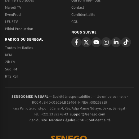
Derniers Episodes
Qui sommes-nous
Marodi TV
Contact
EvenProd
Confidentialite
LEUZTV
CGU
Pikini Production
NOUS SUIVRE
RADIOS DU SENEGAL
Toutes les Radios
RFM
Zik FM
Sud FM
RTS RSI
SENEGO MEDIA SUARL
— Société à responsabilité limitée unipersonnelle ·
RCCM : SN DKR 2014.B 19404 · NINEA : 005263819
Fass Paillote, rond-point Canal 4, Rés. Adja Mame Ndiaye, Dakar, Sénégal ·
Tél. : +221 33 823 43 43 ·
support@senego.com
Plan du site
·
Mentions légales
·
CGU
·
Confidentialité