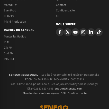
Marodi TV
Contact
EvenProd
Confidentialite
LEUZTV
CGU
Pikini Production
NOUS SUIVRE
RADIOS DU SENEGAL
Toutes les Radios
RFM
Zik FM
Sud FM
RTS RSI
SENEGO MEDIA SUARL
— Société à responsabilité limitée unipersonnelle ·
RCCM : SN DKR 2014.B 19404 · NINEA : 005263819
Fass Paillote, rond-point Canal 4, Rés. Adja Mame Ndiaye, Dakar, Sénégal ·
Tél. : +221 33 823 43 43 ·
support@senego.com
Plan du site
·
Mentions légales
·
CGU
·
Confidentialité