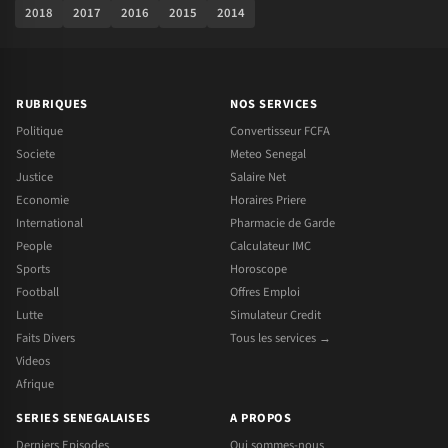
2018
2017
2016
2015
2014
RUBRIQUES
NOS SERVICES
Politique
Convertisseur FCFA
Societe
Meteo Senegal
Justice
Salaire Net
Economie
Horaires Priere
International
Pharmacie de Garde
People
Calculateur IMC
Sports
Horoscope
Football
Offres Emploi
Lutte
Simulateur Credit
Faits Divers
Tous les services →
Videos
Afrique
SERIES SENEGALAISES
A PROPOS
Derniers Episodes
Qui sommes-nous