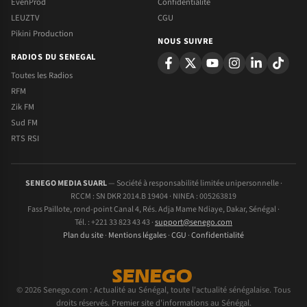
EvenProd
Confidentialite
LEUZTV
CGU
Pikini Production
NOUS SUIVRE
RADIOS DU SENEGAL
Toutes les Radios
RFM
Zik FM
Sud FM
RTS RSI
SENEGO MEDIA SUARL
— Société à responsabilité limitée unipersonnelle ·
RCCM : SN DKR 2014.B 19404 · NINEA : 005263819
Fass Paillote, rond-point Canal 4, Rés. Adja Mame Ndiaye, Dakar, Sénégal ·
Tél. : +221 33 823 43 43 ·
support@senego.com
Plan du site
·
Mentions légales
·
CGU
·
Confidentialité
© 2026 Senego.com : Actualité au Sénégal, toute l'actualité sénégalaise. Tous
droits réservés. Premier site d'informations au Sénégal.