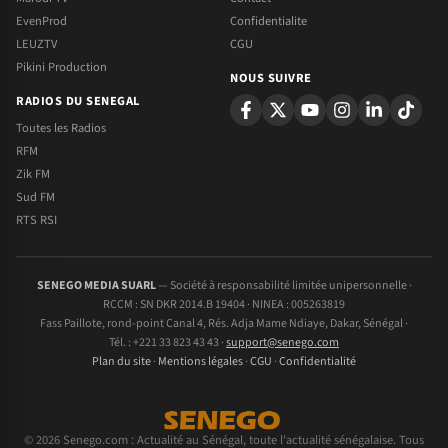
EvenProd
Confidentialite
LEUZTV
CGU
Pikini Production
NOUS SUIVRE
RADIOS DU SENEGAL
Toutes les Radios
RFM
Zik FM
Sud FM
RTS RSI
SENEGO MEDIA SUARL
— Société à responsabilité limitée unipersonnelle ·
RCCM : SN DKR 2014.B 19404 · NINEA : 005263819
Fass Paillote, rond-point Canal 4, Rés. Adja Mame Ndiaye, Dakar, Sénégal ·
Tél. : +221 33 823 43 43 ·
support@senego.com
Plan du site
·
Mentions légales
·
CGU
·
Confidentialité
© 2026 Senego.com : Actualité au Sénégal, toute l'actualité sénégalaise. Tous