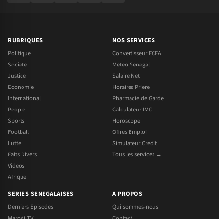
RUBRIQUES
NOS SERVICES
Politique
Convertisseur FCFA
Societe
Meteo Senegal
Justice
Salaire Net
Economie
Horaires Priere
International
Pharmacie de Garde
People
Calculateur IMC
Sports
Horoscope
Football
Offres Emploi
Lutte
Simulateur Credit
Faits Divers
Tous les services →
Videos
Afrique
SERIES SENEGALAISES
A PROPOS
Derniers Episodes
Qui sommes-nous
Marodi TV
Contact