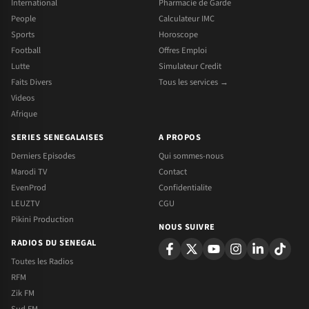
International
Pharmacie de Garde
People
Calculateur IMC
Sports
Horoscope
Football
Offres Emploi
Lutte
Simulateur Credit
Faits Divers
Tous les services →
Videos
Afrique
SERIES SENEGALAISES
A PROPOS
Derniers Episodes
Qui sommes-nous
Marodi TV
Contact
EvenProd
Confidentialite
LEUZTV
CGU
Pikini Production
NOUS SUIVRE
RADIOS DU SENEGAL
Toutes les Radios
RFM
Zik FM
Sud FM