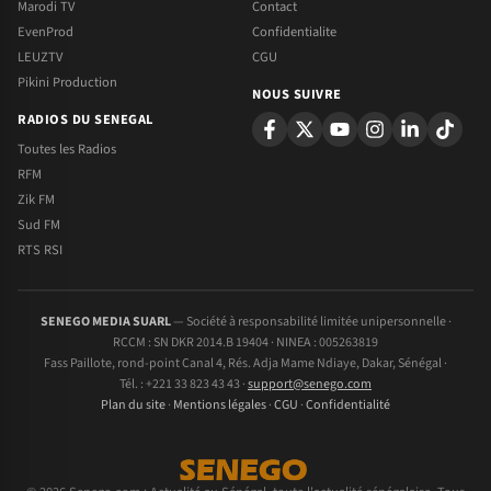
Marodi TV
Contact
EvenProd
Confidentialite
LEUZTV
CGU
Pikini Production
NOUS SUIVRE
RADIOS DU SENEGAL
Toutes les Radios
RFM
Zik FM
Sud FM
RTS RSI
SENEGO MEDIA SUARL
— Société à responsabilité limitée unipersonnelle ·
RCCM : SN DKR 2014.B 19404 · NINEA : 005263819
Fass Paillote, rond-point Canal 4, Rés. Adja Mame Ndiaye, Dakar, Sénégal ·
Tél. : +221 33 823 43 43 ·
support@senego.com
Plan du site
·
Mentions légales
·
CGU
·
Confidentialité