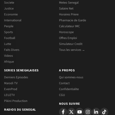
Societe
Meteo Senegal
Justice
Salaire Net
Economie
Horaires Priere
International
Pharmacie de Garde
People
Calculateur IMC
Sports
Horoscope
Football
Offres Emploi
Lutte
Simulateur Credit
Faits Divers
Tous les services →
Videos
Afrique
SERIES SENEGALAISES
A PROPOS
Derniers Episodes
Qui sommes-nous
Marodi TV
Contact
EvenProd
Confidentialite
LEUZTV
CGU
Pikini Production
NOUS SUIVRE
RADIOS DU SENEGAL