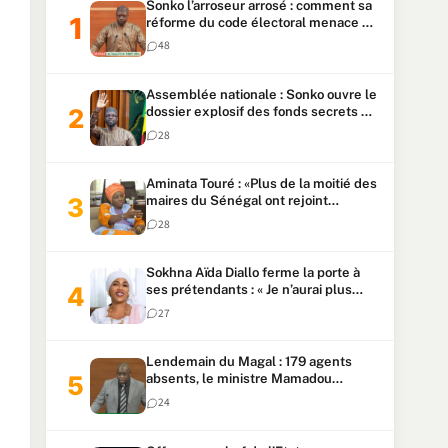
Sonko l’arroseur arrosé : comment sa
réforme du code électoral menace sa
candidature
48
Assemblée nationale : Sonko ouvre le
dossier explosif des fonds secrets et
du patrimoine présidentiel
28
Aminata Touré : «Plus de la moitié des
maires du Sénégal ont rejoint
Kiiraay»
28
Sokhna Aïda Diallo ferme la porte à
ses prétendants : « Je n’aurai plus
jamais un autre mari »
27
Lendemain du Magal : 179 agents
absents, le ministre Mamadou
Lamine Dianté exige des explications
24