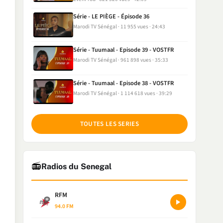
Série - LE PIÈGE - Épisode 36
Marodi TV Sénégal
11 955 vues
24:43
Série - Tuumaal - Episode 39 - VOSTFR
Marodi TV Sénégal
961 898 vues
35:33
Série - Tuumaal - Episode 38 - VOSTFR
Marodi TV Sénégal
1 114 618 vues
39:29
TOUTES LES SERIES
📻
Radios du Senegal
RFM
94.0 FM