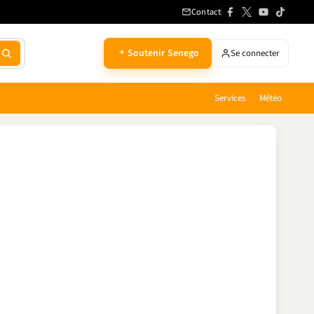
Contact
Soutenir Senego
Se connecter
Services
Météo