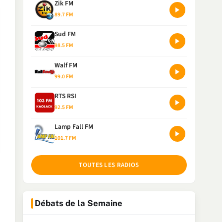
Zik FM
89.7 FM
Sud FM
98.5 FM
Walf FM
99.0 FM
RTS RSI
92.5 FM
Lamp Fall FM
101.7 FM
TOUTES LES RADIOS
Débats de la Semaine