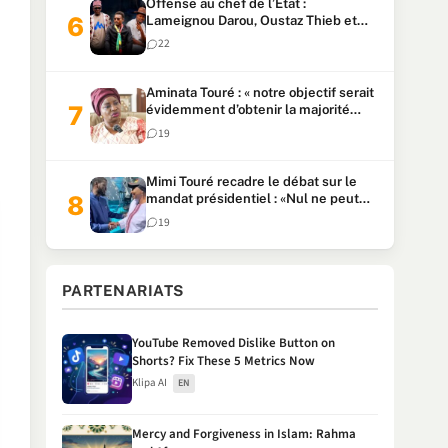
Offense au chef de l’Etat :
Lameignou Darou, Oustaz Thieb et
Ndiaye Touba lourdement
22
condamnés
Aminata Touré : « notre objectif serait
évidemment d’obtenir la majorité
parlementaire »
19
Mimi Touré recadre le débat sur le
mandat présidentiel : «Nul ne peut
faire plus de deux mandats
19
consécutifs de 5 ans»
PARTENARIATS
YouTube Removed Dislike Button on
Shorts? Fix These 5 Metrics Now
Klipa AI
EN
Mercy and Forgiveness in Islam: Rahma