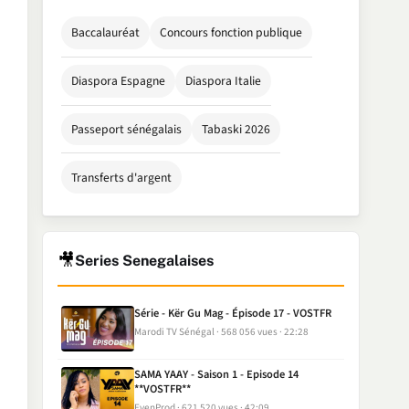
Baccalauréat
Concours fonction publique
Diaspora Espagne
Diaspora Italie
Passeport sénégalais
Tabaski 2026
Transferts d'argent
🎥
Series Senegalaises
Série - Kër Gu Mag - Épisode 17 - VOSTFR
Marodi TV Sénégal
568 056 vues
22:28
SAMA YAAY - Saison 1 - Episode 14
**VOSTFR**
EvenProd
621 520 vues
42:09