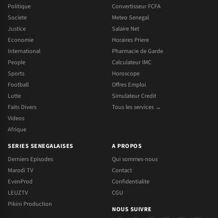
Politique
Convertisseur FCFA
Societe
Meteo Senegal
Justice
Salaire Net
Economie
Horaires Priere
International
Pharmacie de Garde
People
Calculateur IMC
Sports
Horoscope
Football
Offres Emploi
Lutte
Simulateur Credit
Faits Divers
Tous les services →
Videos
Afrique
SERIES SENEGALAISES
A PROPOS
Derniers Episodes
Qui sommes-nous
Marodi TV
Contact
EvenProd
Confidentialite
LEUZTV
CGU
Pikini Production
NOUS SUIVRE