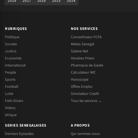
2018
2017
2016
2015
2014
RUBRIQUES
NOS SERVICES
Politique
Convertisseur FCFA
Societe
Meteo Senegal
Justice
Salaire Net
Economie
Horaires Priere
International
Pharmacie de Garde
People
Calculateur IMC
Sports
Horoscope
Football
Offres Emploi
Lutte
Simulateur Credit
Faits Divers
Tous les services →
Videos
Afrique
SERIES SENEGALAISES
A PROPOS
Derniers Episodes
Qui sommes-nous