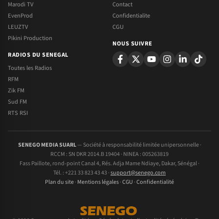
Marodi TV
Contact
EvenProd
Confidentialite
LEUZTV
CGU
Pikini Production
NOUS SUIVRE
RADIOS DU SENEGAL
Toutes les Radios
RFM
Zik FM
Sud FM
RTS RSI
SENEGO MEDIA SUARL
— Société à responsabilité limitée unipersonnelle ·
RCCM : SN DKR 2014.B 19404 · NINEA : 005263819
Fass Paillote, rond-point Canal 4, Rés. Adja Mame Ndiaye, Dakar, Sénégal ·
Tél. : +221 33 823 43 43 ·
support@senego.com
Plan du site
·
Mentions légales
·
CGU
·
Confidentialité