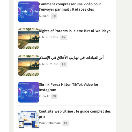
Comment compresser une vidéo pour
l’envoyer par mail : 6 étapes clés
Klipa AI
FR
Rights of Parents in Islam: Birr al-Walidayn
Al Muslim Plus
EN
أثر العبادات في تهذيب الأخلاق في الإسلام
Al Muslim Plus
AR
Shrink Perez Hilton TikTok Video for
Instagram
Klipa AI
EN
Cout site web vitrine : le guide complet des
prix
MonSiteDemain
FR