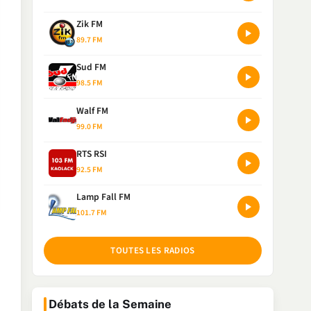
Zik FM
89.7 FM
Sud FM
98.5 FM
Walf FM
99.0 FM
RTS RSI
92.5 FM
Lamp Fall FM
101.7 FM
TOUTES LES RADIOS
Débats de la Semaine