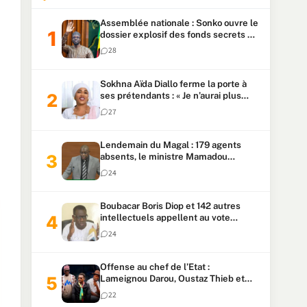
Assemblée nationale : Sonko ouvre le
dossier explosif des fonds secrets et
du patrimoine présidentiel
28
Sokhna Aïda Diallo ferme la porte à
ses prétendants : « Je n’aurai plus
jamais un autre mari »
27
Lendemain du Magal : 179 agents
absents, le ministre Mamadou
Lamine Dianté exige des explications
24
Boubacar Boris Diop et 142 autres
intellectuels appellent au vote
urgent de la révision
24
constitutionnelle
Offense au chef de l’Etat :
Lameignou Darou, Oustaz Thieb et
Ndiaye Touba lourdement
22
condamnés