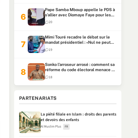
Pape Samba Mboup appelle le PDS à
s’allier avec Diomaye Faye pour les
locales et tacle Sonko
20
Mimi Touré recadre le débat sur le
mandat présidentiel : «Nul ne peut
faire plus de deux mandats
19
consécutifs de 5 ans»
Sonko l’arroseur arrosé : comment sa
réforme du code électoral menace sa
candidature
18
PARTENARIATS
La piété filiale en Islam : droits des parents
et devoirs des enfants
Al Muslim Plus
FR