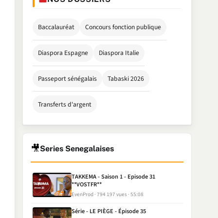
Baccalauréat
Concours fonction publique
Diaspora Espagne
Diaspora Italie
Passeport sénégalais
Tabaski 2026
Transferts d'argent
🎥
Series Senegalaises
TAKKEMA - Saison 1 - Episode 31
**VOSTFR**
EvenProd
794 197 vues
55:08
Série - LE PIÈGE - Épisode 35