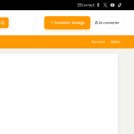
Contact
Soutenir Senego
Se connecter
Services
Météo