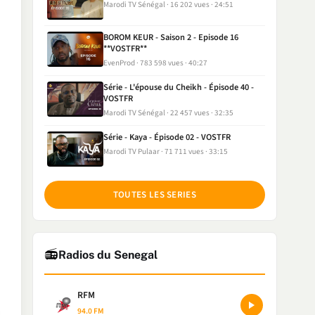
Marodi TV Sénégal
16 202 vues
24:51
BOROM KEUR - Saison 2 - Episode 16
**VOSTFR**
EvenProd
783 598 vues
40:27
Série - L'épouse du Cheikh - Épisode 40 -
VOSTFR
Marodi TV Sénégal
22 457 vues
32:35
Série - Kaya - Épisode 02 - VOSTFR
Marodi TV Pulaar
71 711 vues
33:15
TOUTES LES SERIES
📻
Radios du Senegal
RFM
94.0 FM