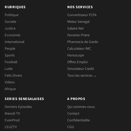
RUBRIQUES
NOS SERVICES
Politique
Convertisseur FCFA
Societe
Meteo Senegal
Justice
Salaire Net
Economie
Horaires Priere
International
Pharmacie de Garde
People
Calculateur IMC
Sports
Horoscope
Football
Offres Emploi
Lutte
Simulateur Credit
Faits Divers
Tous les services →
Videos
Afrique
SERIES SENEGALAISES
A PROPOS
Derniers Episodes
Qui sommes-nous
Marodi TV
Contact
EvenProd
Confidentialite
LEUZTV
CGU