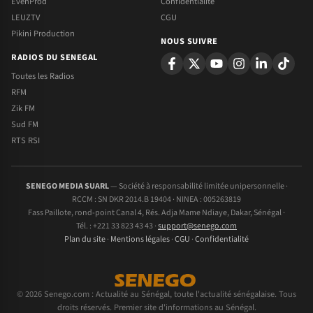
EvenProd
Confidentialite
LEUZTV
CGU
Pikini Production
NOUS SUIVRE
RADIOS DU SENEGAL
Toutes les Radios
RFM
Zik FM
Sud FM
RTS RSI
SENEGO MEDIA SUARL
— Société à responsabilité limitée unipersonnelle ·
RCCM : SN DKR 2014.B 19404 · NINEA : 005263819
Fass Paillote, rond-point Canal 4, Rés. Adja Mame Ndiaye, Dakar, Sénégal ·
Tél. : +221 33 823 43 43 ·
support@senego.com
Plan du site
·
Mentions légales
·
CGU
·
Confidentialité
© 2026 Senego.com : Actualité au Sénégal, toute l'actualité sénégalaise. Tous
droits réservés. Premier site d'informations au Sénégal.