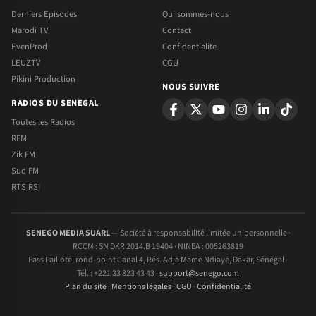
Derniers Episodes
Qui sommes-nous
Marodi TV
Contact
EvenProd
Confidentialite
LEUZTV
CGU
Pikini Production
NOUS SUIVRE
RADIOS DU SENEGAL
Toutes les Radios
RFM
Zik FM
Sud FM
RTS RSI
SENEGO MEDIA SUARL
— Société à responsabilité limitée unipersonnelle ·
RCCM : SN DKR 2014.B 19404 · NINEA : 005263819
Fass Paillote, rond-point Canal 4, Rés. Adja Mame Ndiaye, Dakar, Sénégal ·
Tél. : +221 33 823 43 43 ·
support@senego.com
Plan du site
·
Mentions légales
·
CGU
·
Confidentialité