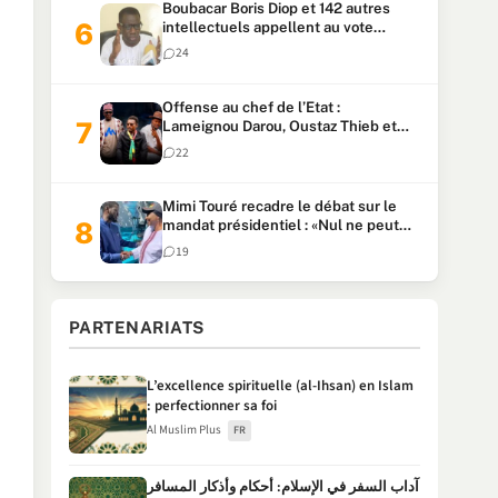
Boubacar Boris Diop et 142 autres
intellectuels appellent au vote
urgent de la révision
24
constitutionnelle
Offense au chef de l’Etat :
Lameignou Darou, Oustaz Thieb et
Ndiaye Touba lourdement
22
condamnés
Mimi Touré recadre le débat sur le
mandat présidentiel : «Nul ne peut
faire plus de deux mandats
19
consécutifs de 5 ans»
PARTENARIATS
L’excellence spirituelle (al-Ihsan) en Islam
: perfectionner sa foi
Al Muslim Plus
FR
آداب السفر في الإسلام: أحكام وأذكار المسافر