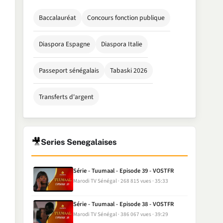
Baccalauréat
Concours fonction publique
Diaspora Espagne
Diaspora Italie
Passeport sénégalais
Tabaski 2026
Transferts d'argent
🎥
Series Senegalaises
Série - Tuumaal - Episode 39 - VOSTFR
Marodi TV Sénégal
268 815 vues
35:33
Série - Tuumaal - Episode 38 - VOSTFR
Marodi TV Sénégal
386 067 vues
39:29