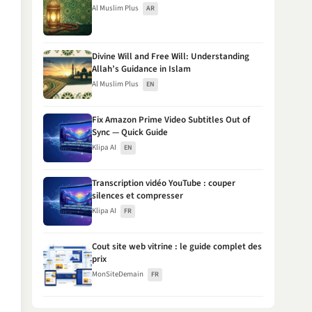
Al Muslim Plus
AR
Divine Will and Free Will: Understanding
Allah’s Guidance in Islam
Al Muslim Plus
EN
Fix Amazon Prime Video Subtitles Out of
Sync — Quick Guide
Klipa AI
EN
Transcription vidéo YouTube : couper
silences et compresser
Klipa AI
FR
Cout site web vitrine : le guide complet des
prix
MonSiteDemain
FR