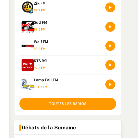
Zik FM
89.7 FM
Sud FM
98.5 FM
Walf FM
99.0 FM
RTS RSI
92.5 FM
Lamp Fall FM
101.7 FM
TOUTES LES RADIOS
Débats de la Semaine