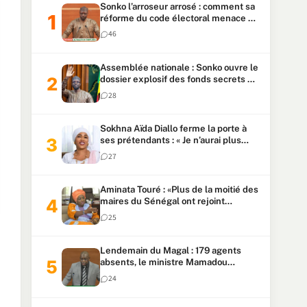
Sonko l’arroseur arrosé : comment sa
réforme du code électoral menace sa
candidature
46
Assemblée nationale : Sonko ouvre le
dossier explosif des fonds secrets et
du patrimoine présidentiel
28
Sokhna Aïda Diallo ferme la porte à
ses prétendants : « Je n’aurai plus
jamais un autre mari »
27
Aminata Touré : «Plus de la moitié des
maires du Sénégal ont rejoint
Kiiraay»
25
Lendemain du Magal : 179 agents
absents, le ministre Mamadou
Lamine Dianté exige des explications
24