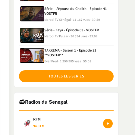
Série - L'épouse du Cheikh - Épisode 41 -
VOSTFR
Marodi TV Sénégal
11 167 vues
30:50
Série - Kaya - Épisode 03 - VOSTFR
Marodi TV Pulaar
30 594 vues
33:02
TAKKEMA - Saison 1 - Episode 31
**VOSTFR**
EvenProd
1 290 985 vues
55:08
TOUTES LES SERIES
📻
Radios du Senegal
RFM
94.0 FM