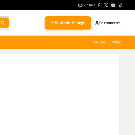
Contact
Soutenir Senego
Se connecter
Services
Météo