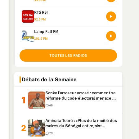
99.0 FM
RTS RSI
92.5 FM
Lamp Fall FM
101.7 FM
TOUTES LES RADIOS
Débats de la Semaine
Sonko l’arroseur arrosé : comment sa
réforme du code électoral menace sa
candidature
46
Aminata Touré : «Plus de la moitié des
maires du Sénégal ont rejoint
Kiiraay»
28