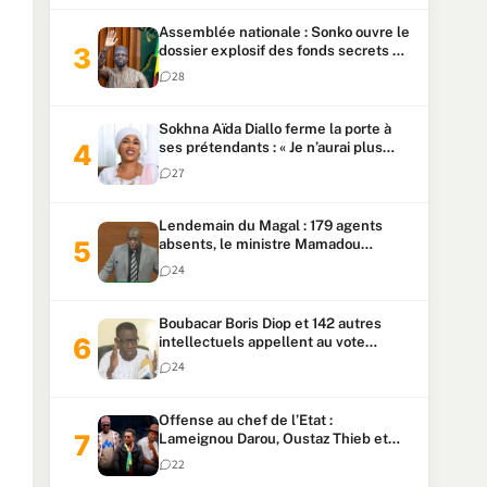
Assemblée nationale : Sonko ouvre le
dossier explosif des fonds secrets et
du patrimoine présidentiel
28
Sokhna Aïda Diallo ferme la porte à
ses prétendants : « Je n’aurai plus
jamais un autre mari »
27
Lendemain du Magal : 179 agents
absents, le ministre Mamadou
Lamine Dianté exige des explications
24
Boubacar Boris Diop et 142 autres
intellectuels appellent au vote
urgent de la révision
24
constitutionnelle
Offense au chef de l’Etat :
Lameignou Darou, Oustaz Thieb et
Ndiaye Touba lourdement
22
condamnés