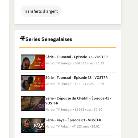
Transferts d'argent
🎥
Series Senegalaises
Série - Tuumaal - Episode 39 - VOSTFR
Marodi TV Sénégal
560 597 vues
35:33
Série - Tuumaal - Episode 38 - VOSTFR
Marodi TV Sénégal
721 924 vues
39:29
Série - L'épouse du Cheikh - Épisode 41 -
VOSTFR
Marodi TV Sénégal
15 599 vues
30:50
Série - Kaya - Épisode 03 - VOSTFR
Marodi TV Pulaar
47 123 vues
33:02