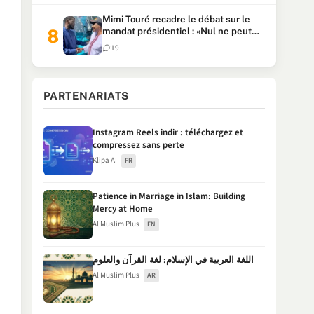
Mimi Touré recadre le débat sur le
mandat présidentiel : «Nul ne peut
faire plus de deux mandats
19
consécutifs de 5 ans»
PARTENARIATS
Instagram Reels indir : téléchargez et
compressez sans perte
Klipa AI
FR
Patience in Marriage in Islam: Building
Mercy at Home
Al Muslim Plus
EN
اللغة العربية في الإسلام: لغة القرآن والعلوم
Al Muslim Plus
AR