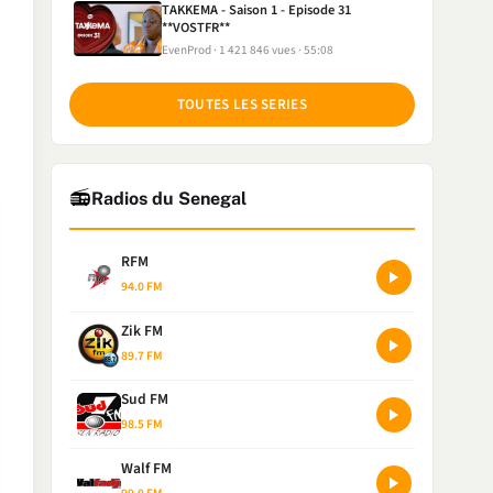
TAKKEMA - Saison 1 - Episode 31
**VOSTFR**
EvenProd
1 421 846 vues
55:08
TOUTES LES SERIES
📻
Radios du Senegal
RFM
94.0 FM
Zik FM
89.7 FM
Sud FM
98.5 FM
Walf FM