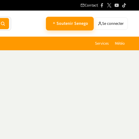
Contact
Soutenir Senego
Se connecter
Services
Météo