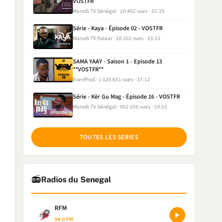
VOSTFR
Marodi TV Sénégal
10 402 vues
32:35
Série - Kaya - Épisode 02 - VOSTFR
Marodi TV Pulaar
28 202 vues
33:15
SAMA YAAY - Saison 1 - Episode 13
**VOSTFR**
EvenProd
1 026 651 vues
37:12
Série - Kër Gu Mag - Épisode 16 - VOSTFR
Marodi TV Sénégal
902 050 vues
19:51
TOUTES LES SERIES
📻
Radios du Senegal
RFM
94.0 FM