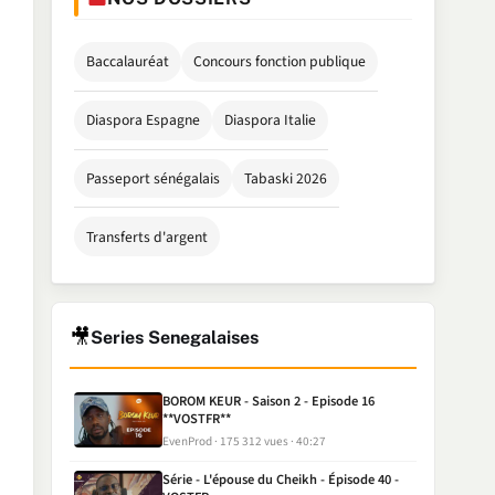
Baccalauréat
Concours fonction publique
Diaspora Espagne
Diaspora Italie
Passeport sénégalais
Tabaski 2026
Transferts d'argent
🎥
Series Senegalaises
BOROM KEUR - Saison 2 - Episode 16
**VOSTFR**
EvenProd
175 312 vues
40:27
Série - L'épouse du Cheikh - Épisode 40 -