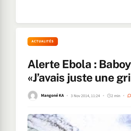
ACTUALITÉS
Alerte Ebola : Baboy
«J’avais juste une g
Mangoné KA
3 Nov 2014, 11:24
2 min