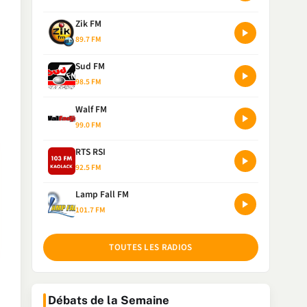
Zik FM
89.7 FM
Sud FM
98.5 FM
Walf FM
99.0 FM
RTS RSI
92.5 FM
Lamp Fall FM
101.7 FM
TOUTES LES RADIOS
Débats de la Semaine