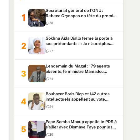
Secrétariat général de l’ONU :
Rebeca Grynspan en tête du premier
vote, Macky Sall pointe à la 5ᵉ place
38
Sokhna Aïda Diallo ferme la porte à
ses prétendants : « Je n’aurai plus
jamais un autre mari »
27
Lendemain du Magal : 179 agents
absents, le ministre Mamadou
Lamine Dianté exige des explications
24
Boubacar Boris Diop et 142 autres
intellectuels appellent au vote
urgent de la révision
24
constitutionnelle
Pape Samba Mboup appelle le PDS à
s’allier avec Diomaye Faye pour les
locales et tacle Sonko
20