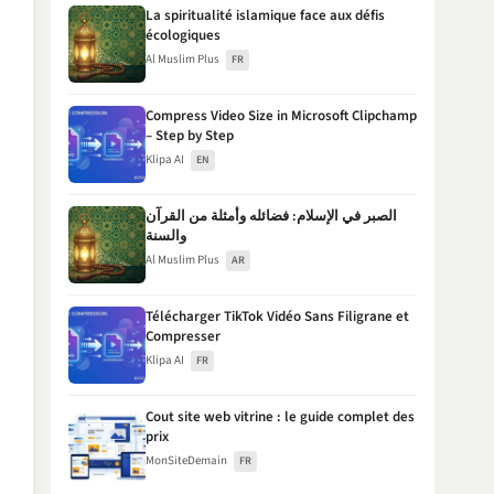
La spiritualité islamique face aux défis
écologiques
Al Muslim Plus
FR
Compress Video Size in Microsoft Clipchamp
– Step by Step
Klipa AI
EN
الصبر في الإسلام: فضائله وأمثلة من القرآن
والسنة
Al Muslim Plus
AR
Télécharger TikTok Vidéo Sans Filigrane et
Compresser
Klipa AI
FR
Cout site web vitrine : le guide complet des
prix
MonSiteDemain
FR