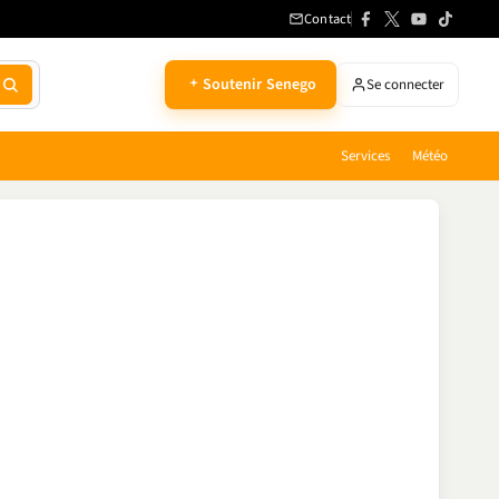
Contact
Soutenir Senego
Se connecter
Services
Météo