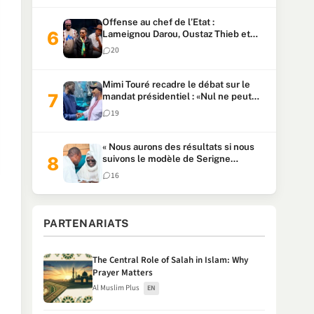
Offense au chef de l’Etat :
Lameignou Darou, Oustaz Thieb et
Ndiaye Touba lourdement
20
condamnés
Mimi Touré recadre le débat sur le
mandat présidentiel : «Nul ne peut
faire plus de deux mandats
19
consécutifs de 5 ans»
« Nous aurons des résultats si nous
suivons le modèle de Serigne
Touba » : Ousmane Sonko au Khalife
16
Serigne Mountakha
PARTENARIATS
The Central Role of Salah in Islam: Why
Prayer Matters
Al Muslim Plus
EN