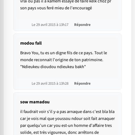
vrai ou pas il a kamém éssayé de faire kélk choz pr
son pays vous feré mieu de l'encouragé
Le 29 avril 2015 à 13h17
Répondre
modou fall
Bravo You, tu es un digne fils de ce pays. Tout le
monde reconnait l'origine de ton patrimoine.
"Ndieukeu dioudou ndieukeu bakh"
Le 29 avril 2015 à 13h28
Répondre
sow mamadou
il faudrait voir s'il y-a pas arnaque dans c'est bla bla
car je vois mal que youssou ndour soit fait arnaquer
par quelqu'un car you est-un homme d'affaire tres
solide, est très vigoureux, donc arrêtons de