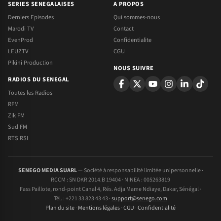
SERIES SENEGALAISES
A PROPOS
Derniers Episodes
Qui sommes-nous
Marodi TV
Contact
EvenProd
Confidentialite
LEUZTV
CGU
Pikini Production
NOUS SUIVRE
RADIOS DU SENEGAL
Toutes les Radios
RFM
Zik FM
Sud FM
RTS RSI
SENEGO MEDIA SUARL
— Société à responsabilité limitée unipersonnelle ·
RCCM : SN DKR 2014.B 19404 · NINEA : 005263819
Fass Paillote, rond-point Canal 4, Rés. Adja Mame Ndiaye, Dakar, Sénégal ·
Tél. : +221 33 823 43 43 ·
support@senego.com
Plan du site
·
Mentions légales
·
CGU
·
Confidentialité