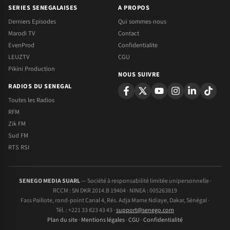
SERIES SENEGALAISES
A PROPOS
Derniers Episodes
Qui sommes-nous
Marodi TV
Contact
EvenProd
Confidentialite
LEUZTV
CGU
Pikini Production
NOUS SUIVRE
RADIOS DU SENEGAL
Toutes les Radios
RFM
Zik FM
Sud FM
RTS RSI
SENEGO MEDIA SUARL
— Société à responsabilité limitée unipersonnelle ·
RCCM : SN DKR 2014.B 19404 · NINEA : 005263819
Fass Paillote, rond-point Canal 4, Rés. Adja Mame Ndiaye, Dakar, Sénégal ·
Tél. : +221 33 823 43 43 ·
support@senego.com
Plan du site
·
Mentions légales
·
CGU
·
Confidentialité