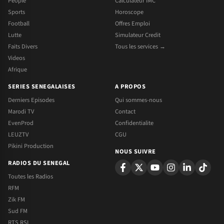
People
Calculateur IMC
Sports
Horoscope
Football
Offres Emploi
Lutte
Simulateur Credit
Faits Divers
Tous les services →
Videos
Afrique
SERIES SENEGALAISES
A PROPOS
Derniers Episodes
Qui sommes-nous
Marodi TV
Contact
EvenProd
Confidentialite
LEUZTV
CGU
Pikini Production
NOUS SUIVRE
RADIOS DU SENEGAL
Toutes les Radios
RFM
Zik FM
Sud FM
RTS RSI