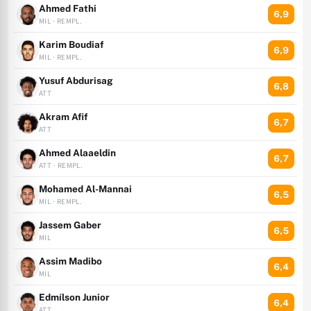
Ahmed Fathi
6,9
MIL · REMPL.
Karim Boudiaf
6,9
MIL · REMPL.
Yusuf Abdurisag
6,8
ATT
Akram Afif
6,7
ATT
Ahmed Alaaeldin
6,7
ATT · REMPL.
Mohamed Al-Mannai
6,5
MIL · REMPL.
Jassem Gaber
6,5
MIL
Assim Madibo
6,4
MIL
Edmílson Junior
6,4
ATT