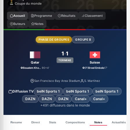
Coupe du monde
Accueil
Programme
Résultats
Classement
Buteurs
Notes
PHASE DE GROUPES
GROUPE B
1
1
-
TERMINE
Qatar
Suisse
⚽
Boualem Khoukhi
90+4'
⚽(P)
Breel Embolo
17'
San Francisco Bay Area Stadium
S. Martínez
Diffusion TV
beIN Sports 1
beIN Sports 1
beIN Sports 1
DAZN
DAZN
DAZN
Canal+
Canal+
+491 diffuseurs dans le monde
Resume
Direct
Stats
Compositions
Notes
Actualités