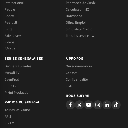
International
Pharmacie de Garde
People
Calculateur IMC
Sports
Horoscope
Football
Offres Emploi
Lutte
Simulateur Credit
Faits Divers
Tous les services →
Videos
Afrique
SERIES SENEGALAISES
A PROPOS
Derniers Episodes
Qui sommes-nous
Marodi TV
Contact
EvenProd
Confidentialite
LEUZTV
CGU
Pikini Production
NOUS SUIVRE
RADIOS DU SENEGAL
Toutes les Radios
RFM
Zik FM