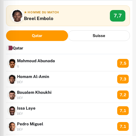
★ HOMME DU MATCH
7,7
Breel Embolo
Qatar
Suisse
Qatar
Mahmoud Abunada
7,5
G
Homam Al-Amin
7,3
DÉF
Boualem Khoukhi
7,2
DÉF
Issa Laye
7,1
DÉF
Pedro Miguel
7,1
DÉF