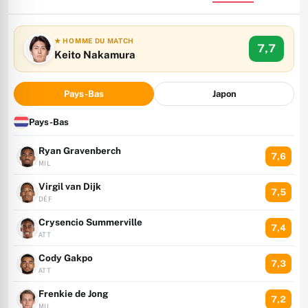
★ HOMME DU MATCH
7,7
Keito Nakamura
Pays-Bas
Japon
Pays-Bas
Ryan Gravenberch
7,6
MIL
Virgil van Dijk
7,5
DÉF
Crysencio Summerville
7,4
ATT
Cody Gakpo
7,3
ATT
Frenkie de Jong
7,2
MIL