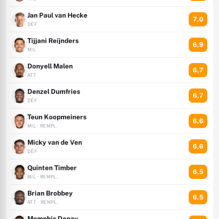
Jan Paul van Hecke
7,0
DÉF
Tijjani Reijnders
6,9
MIL
Donyell Malen
6,7
ATT
Denzel Dumfries
6,7
DÉF
Teun Koopmeiners
6,6
MIL · REMPL.
Micky van de Ven
6,6
DÉF
Quinten Timber
6,5
MIL · REMPL.
Brian Brobbey
6,5
ATT · REMPL.
Memphis Depay