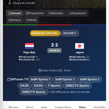
Coupe du monde
Accueil
Programme
Résultats
Classement
Buteurs
Notes
PHASE DE GROUPES
GROUPE F
2
2
-
TERMINE
Pays-Bas
Japon
⚽
Virgil van Dijk
51'
⚽
Keito Nakamura
57'
⚽
Crysencio Summerville
64'
⚽
Daichi Kamada
88'
Dallas Stadium
I. Elfath
Diffusion TV
beIN Sports 1
beIN Sports 1
beIN Sports 1
DAZN
DAZN
T Sports
DIRECTV Sports
DIRECTV Sports
+256 diffuseurs dans le monde
Resume
Direct
Stats
Compositions
Notes
Actualités