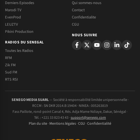
Derniers Episodes
Qui sommes-nous
Marodi TV
Contact
EvenProd
Confidentialite
LEUZTV
CGU
Pikini Production
NOUS SUIVRE
RADIOS DU SENEGAL
Toutes les Radios
RFM
Zik FM
Sud FM
RTS RSI
SENEGO MEDIA SUARL
— Société à responsabilité limitée unipersonnelle ·
RCCM : SN DKR 2014.B 19404 · NINEA : 005263819
Fass Paillote, rond-point Canal 4, Rés. Adja Mame Ndiaye, Dakar, Sénégal ·
Tél. : +221 33 823 43 43 ·
support@senego.com
Plan du site
·
Mentions légales
·
CGU
·
Confidentialité