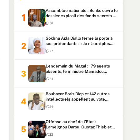
Assemblée nationale : Sonko ouvre le
dossier explosif des fonds secrets et
du patrimoine présidentiel
28
Sokhna Aïda Diallo ferme la porte à
ses prétendants : « Je n’aurai plus
jamais un autre mari »
27
Lendemain du Magal : 179 agents
absents, le ministre Mamadou
Lamine Dianté exige des explications
24
Boubacar Boris Diop et 142 autres
intellectuels appellent au vote
urgent de la révision
24
constitutionnelle
Offense au chef de l’Etat :
Lameignou Darou, Oustaz Thieb et
Ndiaye Touba lourdement
22
condamnés