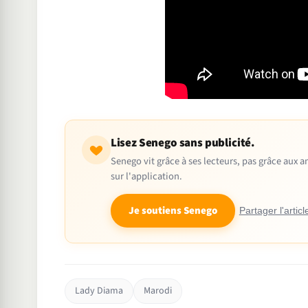
Lisez Senego sans publicité.
Senego vit grâce à ses lecteurs, pas grâce aux
sur l'application.
Je soutiens Senego
Partager l'articl
Lady Diama
Marodi