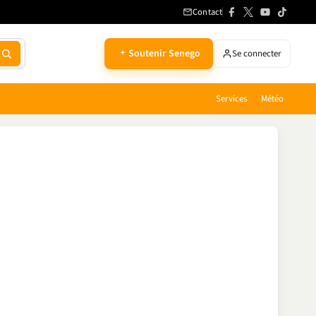
Contact
Soutenir Senego
Se connecter
Services
Météo