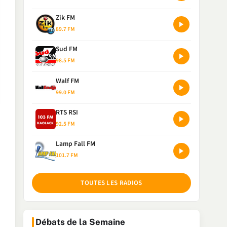
Zik FM
89.7 FM
Sud FM
98.5 FM
Walf FM
99.0 FM
RTS RSI
92.5 FM
Lamp Fall FM
101.7 FM
TOUTES LES RADIOS
Débats de la Semaine