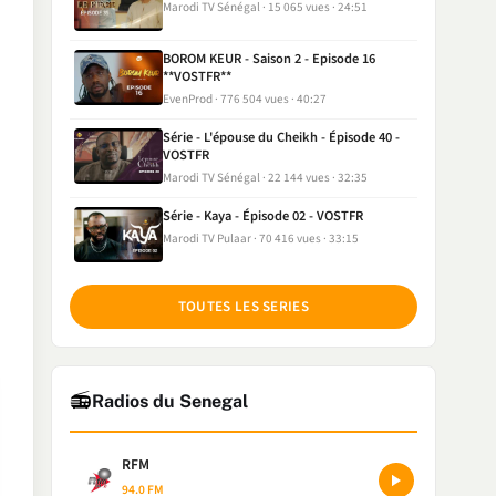
Marodi TV Sénégal
15 065 vues
24:51
BOROM KEUR - Saison 2 - Episode 16
**VOSTFR**
EvenProd
776 504 vues
40:27
Série - L'épouse du Cheikh - Épisode 40 -
VOSTFR
Marodi TV Sénégal
22 144 vues
32:35
Série - Kaya - Épisode 02 - VOSTFR
Marodi TV Pulaar
70 416 vues
33:15
TOUTES LES SERIES
📻
Radios du Senegal
RFM
94.0 FM