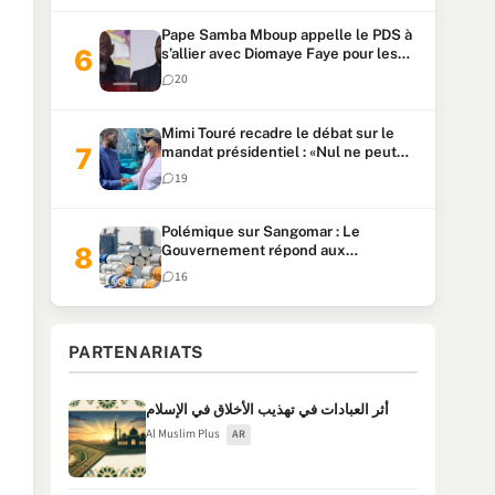
Pape Samba Mboup appelle le PDS à
s’allier avec Diomaye Faye pour les
locales et tacle Sonko
20
Mimi Touré recadre le débat sur le
mandat présidentiel : «Nul ne peut
faire plus de deux mandats
19
consécutifs de 5 ans»
Polémique sur Sangomar : Le
Gouvernement répond aux
accusations et clarifie le partage des
16
milliards
PARTENARIATS
أثر العبادات في تهذيب الأخلاق في الإسلام
Al Muslim Plus
AR