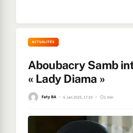
ACTUALITÉS
Aboubacry Samb intè
« Lady Diama »
Faty BA
6 Jan 2025, 17:10
1 min