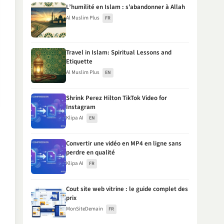
L’humilité en Islam : s’abandonner à Allah
Al Muslim Plus
FR
Travel in Islam: Spiritual Lessons and
Etiquette
Al Muslim Plus
EN
Shrink Perez Hilton TikTok Video for
Instagram
Klipa AI
EN
Convertir une vidéo en MP4 en ligne sans
perdre en qualité
Klipa AI
FR
Cout site web vitrine : le guide complet des
prix
MonSiteDemain
FR