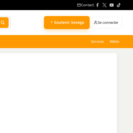
Contact
Soutenir Senego
Se connecter
Services
Météo