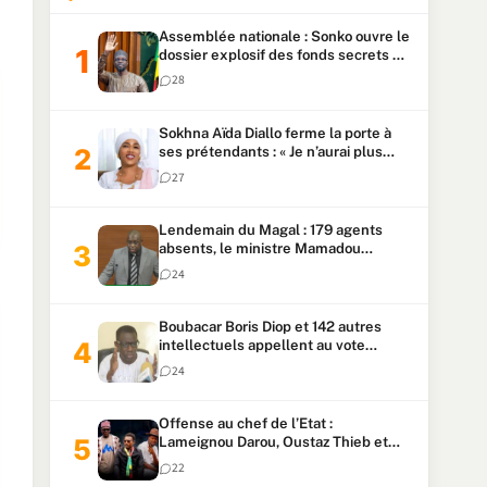
Assemblée nationale : Sonko ouvre le
dossier explosif des fonds secrets et
du patrimoine présidentiel
28
Sokhna Aïda Diallo ferme la porte à
ses prétendants : « Je n’aurai plus
jamais un autre mari »
27
Lendemain du Magal : 179 agents
absents, le ministre Mamadou
Lamine Dianté exige des explications
24
Boubacar Boris Diop et 142 autres
intellectuels appellent au vote
urgent de la révision
24
constitutionnelle
Offense au chef de l’Etat :
Lameignou Darou, Oustaz Thieb et
Ndiaye Touba lourdement
22
condamnés