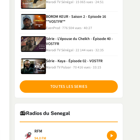
Marodi TV Sénégal
15 065 vues
24:51
BOROM KEUR - Saison 2 - Episode 16
**VOSTFR**
EvenProd
776 504 vues
40:27
Série - L'épouse du Cheikh - Épisode 40 -
VOSTFR
Marodi TV Sénégal
22 144 vues
32:35
Série - Kaya - Épisode 02 - VOSTFR
Marodi TV Pulaar
70 416 vues
33:15
TOUTES LES SERIES
📻
Radios du Senegal
RFM
94.0 FM