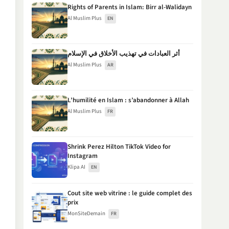
Rights of Parents in Islam: Birr al-Walidayn
Al Muslim Plus
EN
أثر العبادات في تهذيب الأخلاق في الإسلام
Al Muslim Plus
AR
L’humilité en Islam : s’abandonner à Allah
Al Muslim Plus
FR
Shrink Perez Hilton TikTok Video for
Instagram
Klipa AI
EN
Cout site web vitrine : le guide complet des
prix
MonSiteDemain
FR