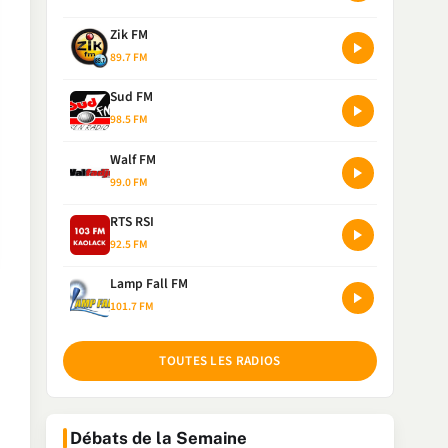
Zik FM
89.7 FM
Sud FM
98.5 FM
Walf FM
99.0 FM
RTS RSI
92.5 FM
Lamp Fall FM
101.7 FM
TOUTES LES RADIOS
Débats de la Semaine