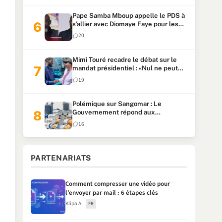
Pape Samba Mboup appelle le PDS à
s’allier avec Diomaye Faye pour les
locales et tacle Sonko
20
Mimi Touré recadre le débat sur le
mandat présidentiel : «Nul ne peut
faire plus de deux mandats
19
consécutifs de 5 ans»
Polémique sur Sangomar : Le
Gouvernement répond aux
accusations et clarifie le partage des
16
milliards
PARTENARIATS
Comment compresser une vidéo pour
l’envoyer par mail : 6 étapes clés
Klipa AI
FR