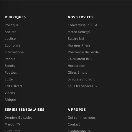
RUBRIQUES
NOS SERVICES
Politique
Convertisseur FCFA
Societe
Meteo Senegal
Justice
Salaire Net
Economie
Horaires Priere
International
Pharmacie de Garde
People
Calculateur IMC
Sports
Horoscope
Football
Offres Emploi
Lutte
Simulateur Credit
Faits Divers
Tous les services →
Videos
Afrique
SERIES SENEGALAISES
A PROPOS
Derniers Episodes
Qui sommes-nous
Marodi TV
Contact
EvenProd
Confidentialite