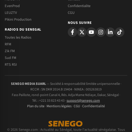
EvenProd
Confidentialite
LEUZTV
CGU
Pikini Production
NOUS SUIVRE
RADIOS DU SENEGAL
Toutes les Radios
RFM
Zik FM
Sud FM
RTS RSI
SENEGO MEDIA SUARL
— Société à responsabilité limitée unipersonnelle ·
RCCM : SN DKR 2014.B 19404 · NINEA : 005263819
Fass Paillote, rond-point Canal 4, Rés. Adja Mame Ndiaye, Dakar, Sénégal ·
Tél. : +221 33 823 43 43 ·
support@senego.com
Plan du site
·
Mentions légales
·
CGU
·
Confidentialité
© 2026 Senego.com : Actualité au Sénégal, toute l'actualité sénégalaise. Tous