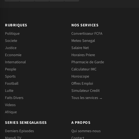
RUBRIQUES
NOS SERVICES
Politique
Convertisseur FCFA
Societe
Meteo Senegal
Justice
Salaire Net
Economie
Horaires Priere
International
Pharmacie de Garde
People
Calculateur IMC
Sports
Horoscope
Football
Offres Emploi
Lutte
Simulateur Credit
Faits Divers
Tous les services →
Videos
Afrique
SERIES SENEGALAISES
A PROPOS
Derniers Episodes
Qui sommes-nous
Marodi TV
Contact