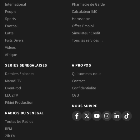
International
Pharmacie de Garde
People
Calculateur IMC
Sports
Horoscope
Football
Offres Emploi
Lutte
Simulateur Credit
Faits Divers
Tous les services →
Videos
Afrique
SERIES SENEGALAISES
A PROPOS
Derniers Episodes
Qui sommes-nous
Marodi TV
Contact
EvenProd
Confidentialite
LEUZTV
CGU
Pikini Production
NOUS SUIVRE
RADIOS DU SENEGAL
Toutes les Radios
RFM
Zik FM