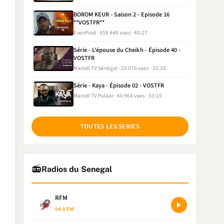
BOROM KEUR - Saison 2 - Episode 16
**VOSTFR**
EvenProd
658 446 vues
40:27
Série - L'épouse du Cheikh - Épisode 40 -
VOSTFR
Marodi TV Sénégal
20 070 vues
32:35
Série - Kaya - Épisode 02 - VOSTFR
Marodi TV Pulaar
60 964 vues
33:15
TOUTES LES SERIES
📻
Radios du Senegal
RFM
94.0 FM