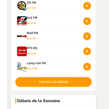
Zik FM
89.7 FM
Sud FM
98.5 FM
Walf FM
99.0 FM
RTS RSI
92.5 FM
Lamp Fall FM
101.7 FM
TOUTES LES RADIOS
Débats de la Semaine