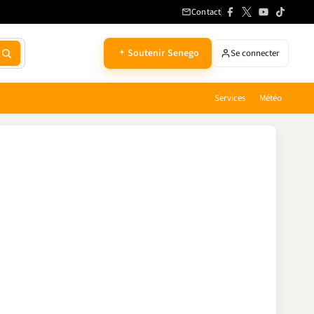
Contact
Soutenir Senego
Se connecter
Services
Météo