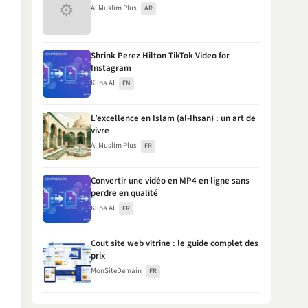
⚙
Al Muslim Plus
AR
Shrink Perez Hilton TikTok Video for
Instagram
Klipa AI
EN
L’excellence en Islam (al-Ihsan) : un art de
vivre
Al Muslim Plus
FR
Convertir une vidéo en MP4 en ligne sans
perdre en qualité
Klipa AI
FR
Cout site web vitrine : le guide complet des
prix
MonSiteDemain
FR