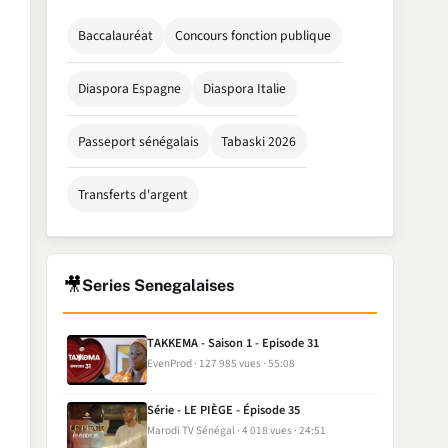
Baccalauréat
Concours fonction publique
Diaspora Espagne
Diaspora Italie
Passeport sénégalais
Tabaski 2026
Transferts d'argent
🎥
Series Senegalaises
TAKKEMA - Saison 1 - Episode 31
EvenProd
127 985 vues
55:08
Série - LE PIÈGE - Épisode 35
Marodi TV Sénégal
4 018 vues
24:51