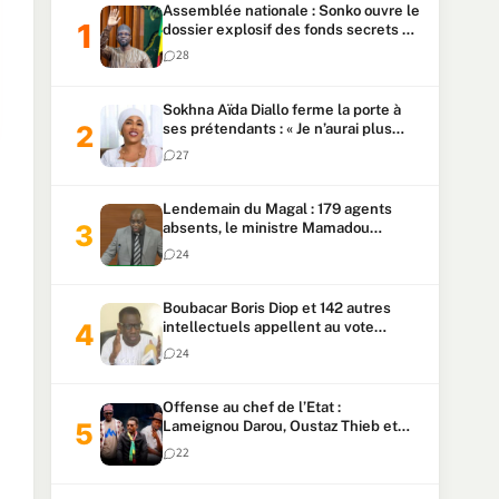
Assemblée nationale : Sonko ouvre le
dossier explosif des fonds secrets et
du patrimoine présidentiel
28
Sokhna Aïda Diallo ferme la porte à
ses prétendants : « Je n’aurai plus
jamais un autre mari »
27
Lendemain du Magal : 179 agents
absents, le ministre Mamadou
Lamine Dianté exige des explications
24
Boubacar Boris Diop et 142 autres
intellectuels appellent au vote
urgent de la révision
24
constitutionnelle
Offense au chef de l’Etat :
Lameignou Darou, Oustaz Thieb et
Ndiaye Touba lourdement
22
condamnés