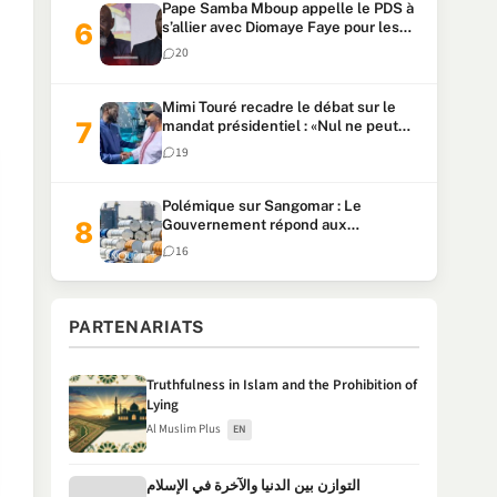
Pape Samba Mboup appelle le PDS à
s’allier avec Diomaye Faye pour les
locales et tacle Sonko
20
Mimi Touré recadre le débat sur le
mandat présidentiel : «Nul ne peut
faire plus de deux mandats
19
consécutifs de 5 ans»
Polémique sur Sangomar : Le
Gouvernement répond aux
accusations et clarifie le partage des
16
milliards
PARTENARIATS
Truthfulness in Islam and the Prohibition of
Lying
Al Muslim Plus
EN
التوازن بين الدنيا والآخرة في الإسلام