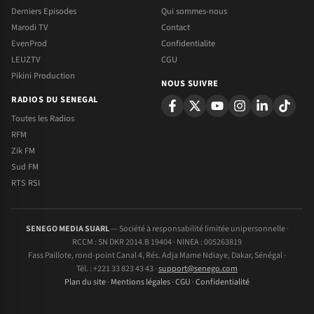
Derniers Episodes
Qui sommes-nous
Marodi TV
Contact
EvenProd
Confidentialite
LEUZTV
CGU
Pikini Production
NOUS SUIVRE
RADIOS DU SENEGAL
Toutes les Radios
RFM
Zik FM
Sud FM
RTS RSI
SENEGO MEDIA SUARL
— Société à responsabilité limitée unipersonnelle ·
RCCM : SN DKR 2014.B 19404 · NINEA : 005263819
Fass Paillote, rond-point Canal 4, Rés. Adja Mame Ndiaye, Dakar, Sénégal ·
Tél. : +221 33 823 43 43 ·
support@senego.com
Plan du site
·
Mentions légales
·
CGU
·
Confidentialité