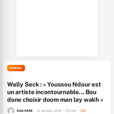
SÉNÉGAL
Wally Seck : « Youssou Ndour est
un artiste incontournable… Bou
done choisir doom man lay wakh »
Aida KANE
11 Jan 2021, 12:54
1 min
6