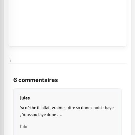
";
6
commentaires
jules
Ya nékhe il fallait vraime,t dire so done choisir baye
, Youssou laye done ….
hihi