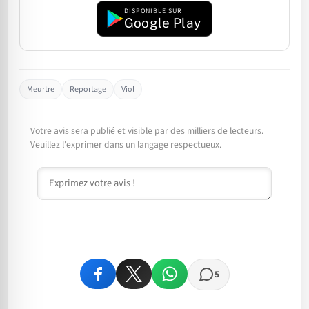
DISPONIBLE SUR
Google Play
Meurtre
Reportage
Viol
Votre avis sera publié et visible par des milliers de lecteurs.
Veuillez l'exprimer dans un langage respectueux.
Commentaire
5