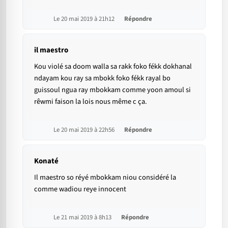
Le 20 mai 2019 à 21h12
Répondre
il maestro
Kou violé sa doom walla sa rakk foko fékk dokhanal
ndayam kou ray sa mbokk foko fékk rayal bo
guissoul ngua ray mbokkam comme yoon amoul si
rêwmi faison la lois nous même c ça.
Le 20 mai 2019 à 22h56
Répondre
Konaté
Il maestro so réyé mbokkam niou considéré la
comme wadiou reye innocent
Le 21 mai 2019 à 8h13
Répondre