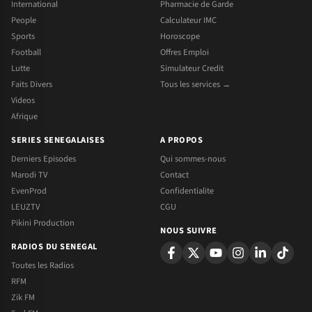
International
Pharmacie de Garde
People
Calculateur IMC
Sports
Horoscope
Football
Offres Emploi
Lutte
Simulateur Credit
Faits Divers
Tous les services →
Videos
Afrique
SERIES SENEGALAISES
A PROPOS
Derniers Episodes
Qui sommes-nous
Marodi TV
Contact
EvenProd
Confidentialite
LEUZTV
CGU
Pikini Production
NOUS SUIVRE
RADIOS DU SENEGAL
Toutes les Radios
RFM
Zik FM