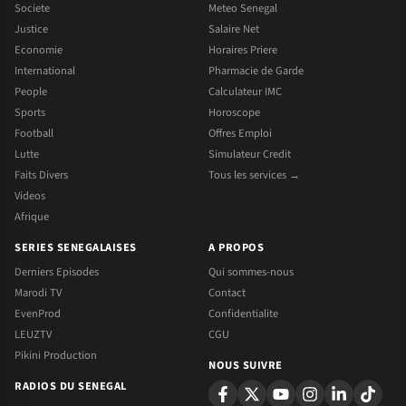
Societe
Meteo Senegal
Justice
Salaire Net
Economie
Horaires Priere
International
Pharmacie de Garde
People
Calculateur IMC
Sports
Horoscope
Football
Offres Emploi
Lutte
Simulateur Credit
Faits Divers
Tous les services →
Videos
Afrique
SERIES SENEGALAISES
A PROPOS
Derniers Episodes
Qui sommes-nous
Marodi TV
Contact
EvenProd
Confidentialite
LEUZTV
CGU
Pikini Production
NOUS SUIVRE
RADIOS DU SENEGAL