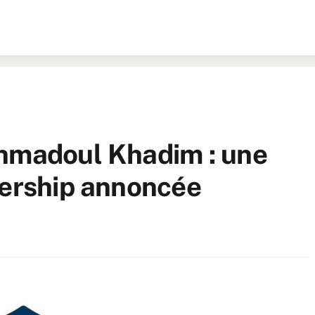
Ahmadoul Khadim : une
dership annoncée