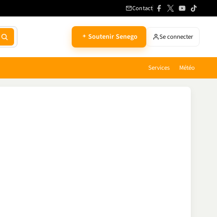
Contact
Soutenir Senego
Se connecter
Services
Météo