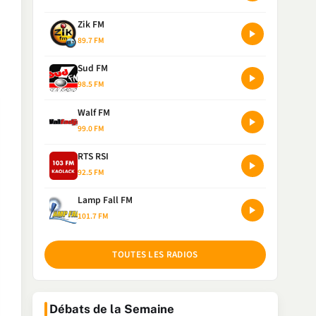
Zik FM
89.7 FM
Sud FM
98.5 FM
Walf FM
99.0 FM
RTS RSI
92.5 FM
Lamp Fall FM
101.7 FM
TOUTES LES RADIOS
Débats de la Semaine