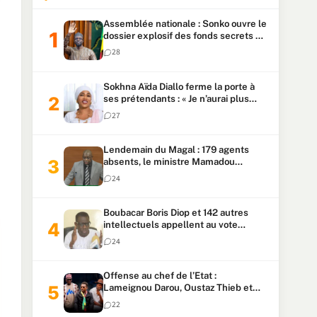
Assemblée nationale : Sonko ouvre le
dossier explosif des fonds secrets et
du patrimoine présidentiel
28
Sokhna Aïda Diallo ferme la porte à
ses prétendants : « Je n’aurai plus
jamais un autre mari »
27
Lendemain du Magal : 179 agents
absents, le ministre Mamadou
Lamine Dianté exige des explications
24
Boubacar Boris Diop et 142 autres
intellectuels appellent au vote
urgent de la révision
24
constitutionnelle
Offense au chef de l’Etat :
Lameignou Darou, Oustaz Thieb et
Ndiaye Touba lourdement
22
condamnés