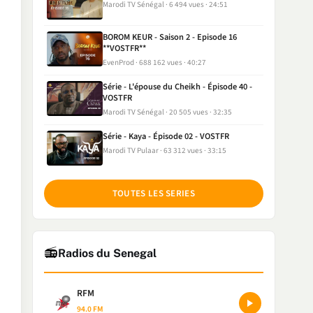
Marodi TV Sénégal
6 494 vues
24:51
BOROM KEUR - Saison 2 - Episode 16
**VOSTFR**
EvenProd
688 162 vues
40:27
Série - L'épouse du Cheikh - Épisode 40 -
VOSTFR
Marodi TV Sénégal
20 505 vues
32:35
Série - Kaya - Épisode 02 - VOSTFR
Marodi TV Pulaar
63 312 vues
33:15
TOUTES LES SERIES
📻
Radios du Senegal
RFM
94.0 FM