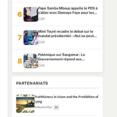
Pape Samba Mboup appelle le PDS à
s’allier avec Diomaye Faye pour les
locales et tacle Sonko
20
Mimi Touré recadre le débat sur le
mandat présidentiel : «Nul ne peut
faire plus de deux mandats
19
consécutifs de 5 ans»
Polémique sur Sangomar : Le
Gouvernement répond aux
accusations et clarifie le partage des
16
milliards
PARTENARIATS
Truthfulness in Islam and the Prohibition of
Lying
Al Muslim Plus
EN