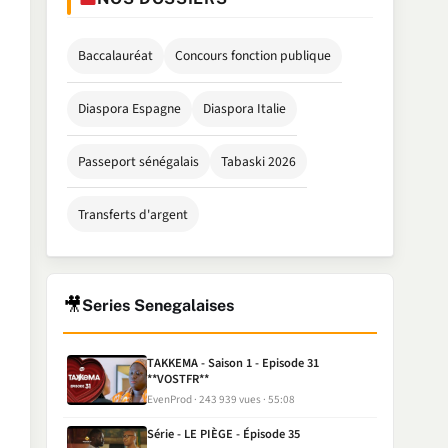
Baccalauréat
Concours fonction publique
Diaspora Espagne
Diaspora Italie
Passeport sénégalais
Tabaski 2026
Transferts d'argent
🎥
Series Senegalaises
TAKKEMA - Saison 1 - Episode 31
**VOSTFR**
EvenProd
243 939 vues
55:08
Série - LE PIÈGE - Épisode 35