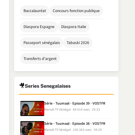
Baccalauréat
Concours fonction publique
Diaspora Espagne
Diaspora Italie
Passeport sénégalais
Tabaski 2026
Transferts d'argent
🎥
Series Senegalaises
Série - Tuumaal - Episode 39 - VOSTFR
Marodi TV Sénégal
64 510 vues
35:33
Série - Tuumaal - Episode 38 - VOSTFR
Marodi TV Sénégal
106 363 vues
39:29