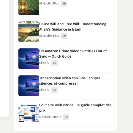
Al Muslim Plus
AR
Divine Will and Free Will: Understanding
Allah’s Guidance in Islam
Al Muslim Plus
EN
Fix Amazon Prime Video Subtitles Out of
Sync — Quick Guide
Klipa AI
EN
Transcription vidéo YouTube : couper
silences et compresser
Klipa AI
FR
Cout site web vitrine : le guide complet des
prix
MonSiteDemain
FR