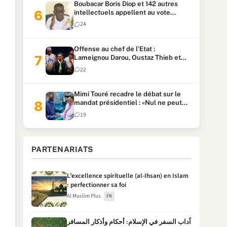
Boubacar Boris Diop et 142 autres
intellectuels appellent au vote
urgent de la révision
24
constitutionnelle
Offense au chef de l’Etat :
Lameignou Darou, Oustaz Thieb et
Ndiaye Touba lourdement
22
condamnés
Mimi Touré recadre le débat sur le
mandat présidentiel : «Nul ne peut
faire plus de deux mandats
19
consécutifs de 5 ans»
PARTENARIATS
L’excellence spirituelle (al-Ihsan) en Islam
: perfectionner sa foi
Al Muslim Plus
FR
آداب السفر في الإسلام: أحكام وأذكار المسافر