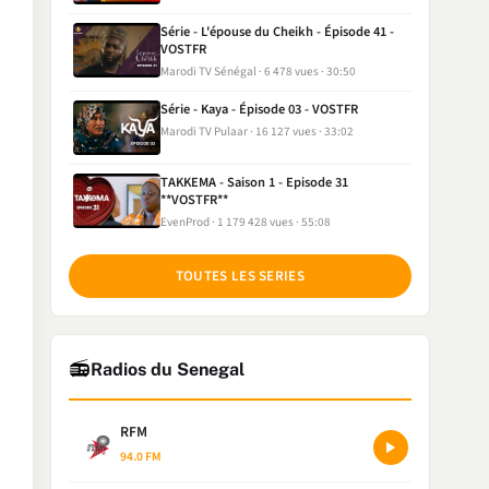
Série - L'épouse du Cheikh - Épisode 41 -
VOSTFR
Marodi TV Sénégal
6 478 vues
30:50
Série - Kaya - Épisode 03 - VOSTFR
Marodi TV Pulaar
16 127 vues
33:02
TAKKEMA - Saison 1 - Episode 31
**VOSTFR**
EvenProd
1 179 428 vues
55:08
TOUTES LES SERIES
📻
Radios du Senegal
RFM
94.0 FM