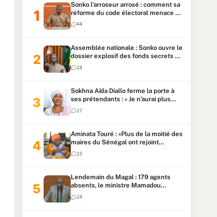
Sonko l’arroseur arrosé : comment sa
réforme du code électoral menace sa
candidature
44
Assemblée nationale : Sonko ouvre le
dossier explosif des fonds secrets et
du patrimoine présidentiel
28
Sokhna Aïda Diallo ferme la porte à
ses prétendants : « Je n’aurai plus
jamais un autre mari »
27
Aminata Touré : «Plus de la moitié des
maires du Sénégal ont rejoint
Kiiraay»
25
Lendemain du Magal : 179 agents
absents, le ministre Mamadou
Lamine Dianté exige des explications
24