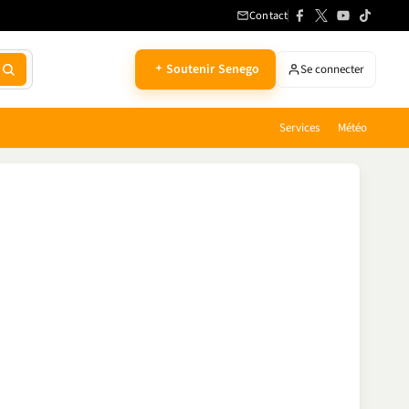
Contact
Soutenir Senego
Se connecter
Services
Météo