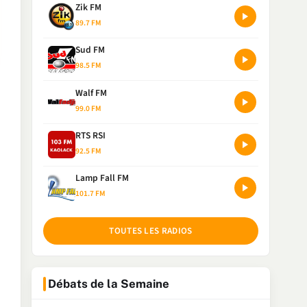
Zik FM
89.7 FM
Sud FM
98.5 FM
Walf FM
99.0 FM
RTS RSI
92.5 FM
Lamp Fall FM
101.7 FM
TOUTES LES RADIOS
Débats de la Semaine