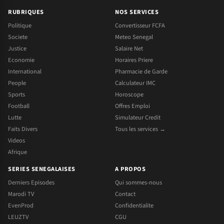
RUBRIQUES
NOS SERVICES
Politique
Convertisseur FCFA
Societe
Meteo Senegal
Justice
Salaire Net
Economie
Horaires Priere
International
Pharmacie de Garde
People
Calculateur IMC
Sports
Horoscope
Football
Offres Emploi
Lutte
Simulateur Credit
Faits Divers
Tous les services →
Videos
Afrique
SERIES SENEGALAISES
A PROPOS
Derniers Episodes
Qui sommes-nous
Marodi TV
Contact
EvenProd
Confidentialite
LEUZTV
CGU