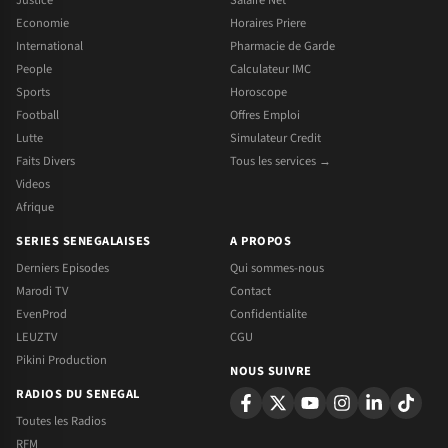
Economie
Horaires Priere
International
Pharmacie de Garde
People
Calculateur IMC
Sports
Horoscope
Football
Offres Emploi
Lutte
Simulateur Credit
Faits Divers
Tous les services →
Videos
Afrique
SERIES SENEGALAISES
A PROPOS
Derniers Episodes
Qui sommes-nous
Marodi TV
Contact
EvenProd
Confidentialite
LEUZTV
CGU
Pikini Production
NOUS SUIVRE
RADIOS DU SENEGAL
Toutes les Radios
RFM