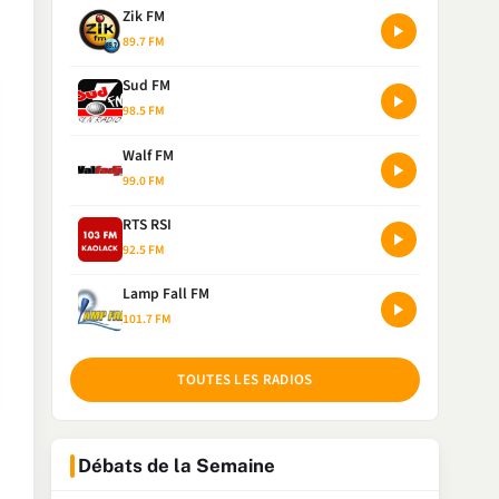
Zik FM
89.7 FM
Sud FM
98.5 FM
Walf FM
99.0 FM
RTS RSI
92.5 FM
Lamp Fall FM
101.7 FM
TOUTES LES RADIOS
Débats de la Semaine