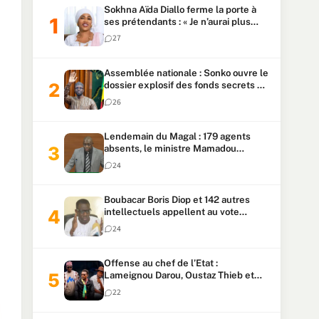
Sokhna Aïda Diallo ferme la porte à
ses prétendants : « Je n’aurai plus
jamais un autre mari »
27
Assemblée nationale : Sonko ouvre le
dossier explosif des fonds secrets et
du patrimoine présidentiel
26
Lendemain du Magal : 179 agents
absents, le ministre Mamadou
Lamine Dianté exige des explications
24
Boubacar Boris Diop et 142 autres
intellectuels appellent au vote
urgent de la révision
24
constitutionnelle
Offense au chef de l’Etat :
Lameignou Darou, Oustaz Thieb et
Ndiaye Touba lourdement
22
condamnés