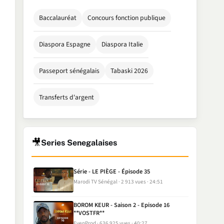
Baccalauréat
Concours fonction publique
Diaspora Espagne
Diaspora Italie
Passeport sénégalais
Tabaski 2026
Transferts d'argent
🎥
Series Senegalaises
Série - LE PIÈGE - Épisode 35
Marodi TV Sénégal
2 913 vues
24:51
BOROM KEUR - Saison 2 - Episode 16
**VOSTFR**
EvenProd
636 925 vues
40:27