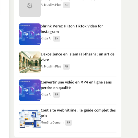
⚙
Al Muslim Plus
AR
Shrink Perez Hilton TikTok Video for
Instagram
Klipa AI
EN
L’excellence en Islam (al-Ihsan) : un art de
vivre
Al Muslim Plus
FR
Convertir une vidéo en MP4 en ligne sans
perdre en qualité
Klipa AI
FR
Cout site web vitrine : le guide complet des
prix
MonSiteDemain
FR