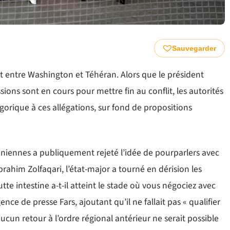
Sauvegarder
t entre Washington et Téhéran. Alors que le président
ons sont en cours pour mettre fin au conflit, les autorités
orique à ces allégations, sur fond de propositions
iennes a publiquement rejeté l’idée de pourparlers avec
Ebrahim Zolfaqari, l’état-major a tourné en dérision les
tte intestine a-t-il atteint le stade où vous négociez avec
nce de presse Fars, ajoutant qu’il ne fallait pas « qualifier
ucun retour à l’ordre régional antérieur ne serait possible