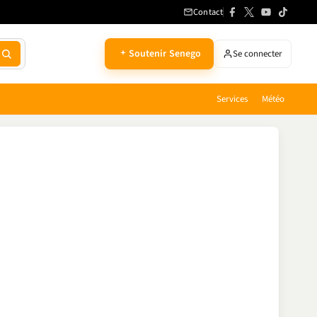
Contact
Soutenir Senego
Se connecter
Services
Météo