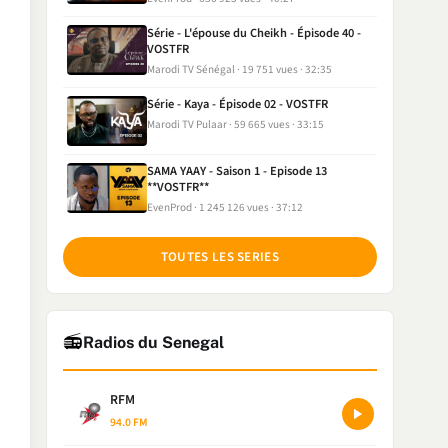
Série - L'épouse du Cheikh - Épisode 40 -
VOSTFR
Marodi TV Sénégal
19 751 vues
32:35
Série - Kaya - Épisode 02 - VOSTFR
Marodi TV Pulaar
59 665 vues
33:15
SAMA YAAY - Saison 1 - Episode 13
**VOSTFR**
EvenProd
1 245 126 vues
37:12
TOUTES LES SERIES
📻
Radios du Senegal
RFM
94.0 FM