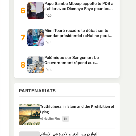
Pape Samba Mboup appelle le PDS à
s’allier avec Diomaye Faye pour les
locales et tacle Sonko
20
Mimi Touré recadre le débat sur le
mandat présidentiel : «Nul ne peut
faire plus de deux mandats
19
consécutifs de 5 ans»
Polémique sur Sangomar : Le
Gouvernement répond aux
accusations et clarifie le partage des
16
milliards
PARTENARIATS
Truthfulness in Islam and the Prohibition of
Lying
Al Muslim Plus
EN
التوازن بين الدنيا والآخرة في الإسلام