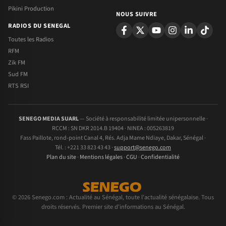
Pikini Production
NOUS SUIVRE
RADIOS DU SENEGAL
Toutes les Radios
RFM
Zik FM
Sud FM
RTS RSI
SENEGO MEDIA SUARL
— Société à responsabilité limitée unipersonnelle ·
RCCM : SN DKR 2014.B 19404 · NINEA : 005263819
Fass Paillote, rond-point Canal 4, Rés. Adja Mame Ndiaye, Dakar, Sénégal ·
Tél. : +221 33 823 43 43 ·
support@senego.com
Plan du site
·
Mentions légales
·
CGU
·
Confidentialité
© 2026 Senego.com : Actualité au Sénégal, toute l'actualité sénégalaise. Tous
droits réservés. Premier site d'informations au Sénégal.