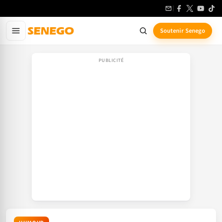
Aller
au
contenu
Soutenir Senego
principal