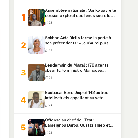
Assemblée nationale : Sonko ouvre le
dossier explosif des fonds secrets et
du patrimoine présidentiel
28
Sokhna Aïda Diallo ferme la porte à
ses prétendants : « Je n’aurai plus
jamais un autre mari »
27
Lendemain du Magal : 179 agents
absents, le ministre Mamadou
Lamine Dianté exige des explications
24
Boubacar Boris Diop et 142 autres
intellectuels appellent au vote
urgent de la révision
24
constitutionnelle
Offense au chef de l’Etat :
Lameignou Darou, Oustaz Thieb et
Ndiaye Touba lourdement
22
condamnés