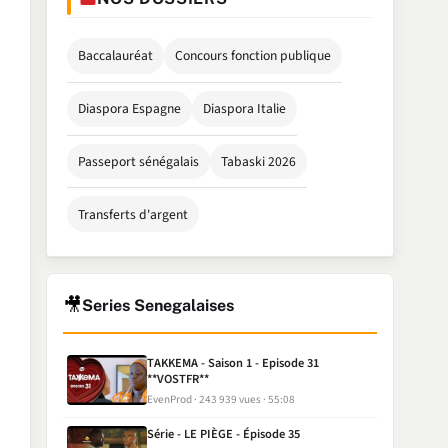
Baccalauréat
Concours fonction publique
Diaspora Espagne
Diaspora Italie
Passeport sénégalais
Tabaski 2026
Transferts d'argent
🎥
Series Senegalaises
TAKKEMA - Saison 1 - Episode 31
**VOSTFR**
EvenProd
243 939 vues
55:08
Série - LE PIÈGE - Épisode 35