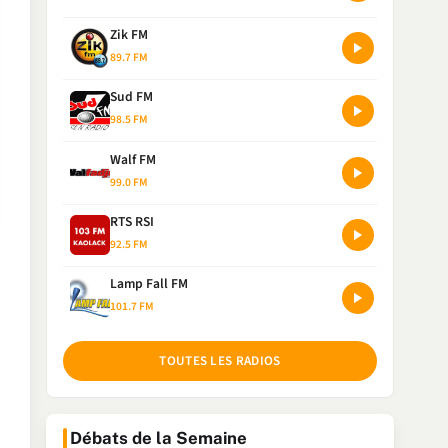
Zik FM
89.7 FM
Sud FM
98.5 FM
Walf FM
99.0 FM
RTS RSI
92.5 FM
Lamp Fall FM
101.7 FM
TOUTES LES RADIOS
Débats de la Semaine