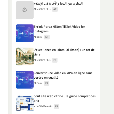
التوازن بين الدنيا والآخرة في الإسلام
⚙
Al Muslim Plus
AR
Shrink Perez Hilton TikTok Video for
Instagram
Klipa AI
EN
L’excellence en Islam (al-Ihsan) : un art de
vivre
Al Muslim Plus
FR
Convertir une vidéo en MP4 en ligne sans
perdre en qualité
Klipa AI
FR
Cout site web vitrine : le guide complet des
prix
MonSiteDemain
FR