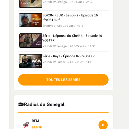
Marodi TV Sénégal
6 494 vues
24:51
BOROM KEUR - Saison 2 - Episode 16
**VOSTFR**
EvenProd
688 162 vues
40:27
Série - L'épouse du Cheikh - Épisode 40 -
VOSTFR
Marodi TV Sénégal
20 505 vues
32:35
Série - Kaya - Épisode 02 - VOSTFR
Marodi TV Pulaar
63 312 vues
33:15
TOUTES LES SERIES
📻
Radios du Senegal
RFM
94.0 FM