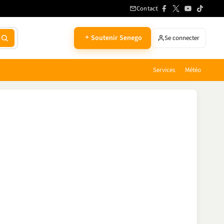
Contact
Soutenir Senego
Se connecter
Services
Météo