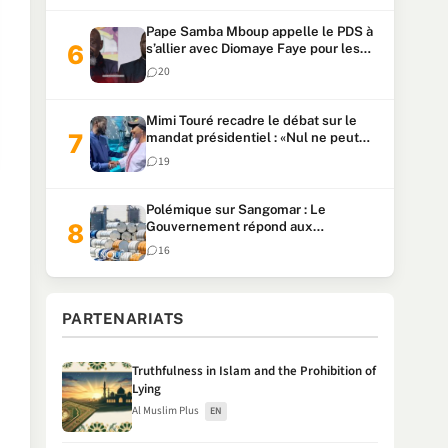
Pape Samba Mboup appelle le PDS à
s’allier avec Diomaye Faye pour les
locales et tacle Sonko
20
Mimi Touré recadre le débat sur le
mandat présidentiel : «Nul ne peut
faire plus de deux mandats
19
consécutifs de 5 ans»
Polémique sur Sangomar : Le
Gouvernement répond aux
accusations et clarifie le partage des
16
milliards
PARTENARIATS
Truthfulness in Islam and the Prohibition of
Lying
Al Muslim Plus
EN