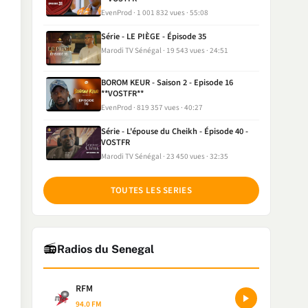
EvenProd
1 001 832 vues
55:08
Série - LE PIÈGE - Épisode 35
Marodi TV Sénégal
19 543 vues
24:51
BOROM KEUR - Saison 2 - Episode 16
**VOSTFR**
EvenProd
819 357 vues
40:27
Série - L'épouse du Cheikh - Épisode 40 -
VOSTFR
Marodi TV Sénégal
23 450 vues
32:35
TOUTES LES SERIES
📻
Radios du Senegal
RFM
94.0 FM