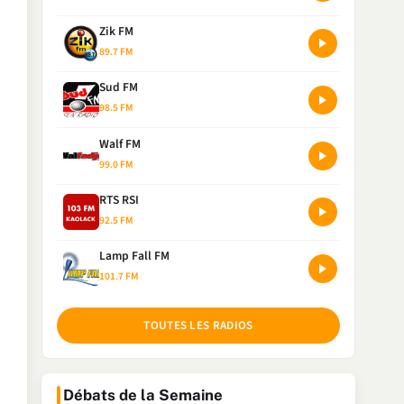
Zik FM
89.7 FM
Sud FM
98.5 FM
Walf FM
99.0 FM
RTS RSI
92.5 FM
Lamp Fall FM
101.7 FM
TOUTES LES RADIOS
Débats de la Semaine