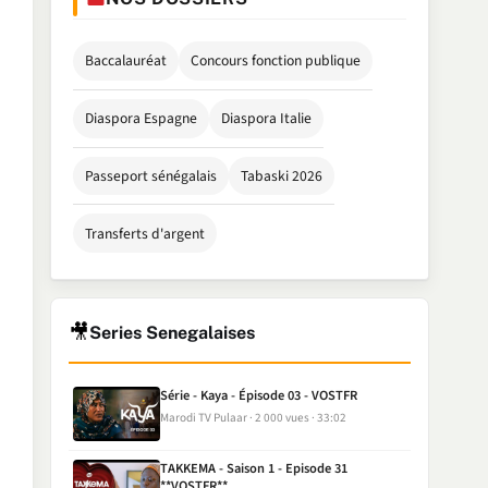
Baccalauréat
Concours fonction publique
Diaspora Espagne
Diaspora Italie
Passeport sénégalais
Tabaski 2026
Transferts d'argent
🎥
Series Senegalaises
Série - Kaya - Épisode 03 - VOSTFR
Marodi TV Pulaar
2 000 vues
33:02
TAKKEMA - Saison 1 - Episode 31
**VOSTFR**