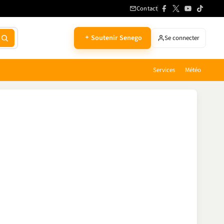
Contact
Soutenir Senego
Se connecter
Services
Météo