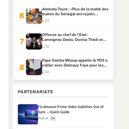
Aminata Touré : «Plus de la moitié des
maires du Sénégal ont rejoint
Kiiraay»
23
Offense au chef de l’Etat :
Lameignou Darou, Oustaz Thieb et
Ndiaye Touba lourdement
22
condamnés
Pape Samba Mboup appelle le PDS à
s’allier avec Diomaye Faye pour les
locales et tacle Sonko
20
PARTENARIATS
Fix Amazon Prime Video Subtitles Out of
Sync — Quick Guide
Klipa AI
EN