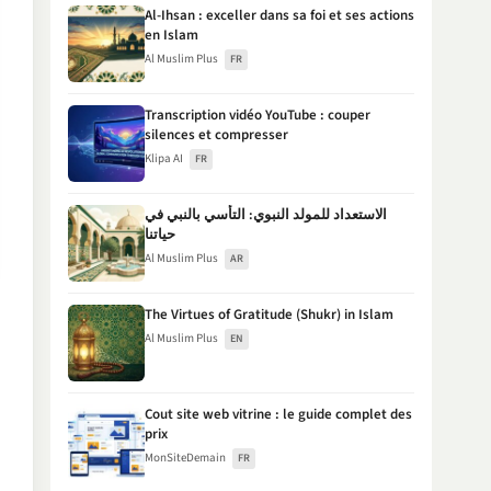
Al-Ihsan : exceller dans sa foi et ses actions
en Islam
Al Muslim Plus
FR
Transcription vidéo YouTube : couper
silences et compresser
Klipa AI
FR
الاستعداد للمولد النبوي: التأسي بالنبي في
حياتنا
Al Muslim Plus
AR
The Virtues of Gratitude (Shukr) in Islam
Al Muslim Plus
EN
Cout site web vitrine : le guide complet des
prix
MonSiteDemain
FR