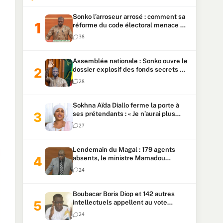
Sonko l’arroseur arrosé : comment sa
réforme du code électoral menace sa
candidature
38
Assemblée nationale : Sonko ouvre le
dossier explosif des fonds secrets et
du patrimoine présidentiel
28
Sokhna Aïda Diallo ferme la porte à
ses prétendants : « Je n’aurai plus
jamais un autre mari »
27
Lendemain du Magal : 179 agents
absents, le ministre Mamadou
Lamine Dianté exige des explications
24
Boubacar Boris Diop et 142 autres
intellectuels appellent au vote
urgent de la révision
24
constitutionnelle